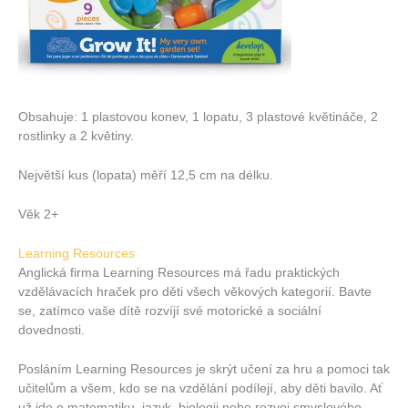
Obsahuje: 1 plastovou konev, 1 lopatu, 3 plastové květináče, 2
rostlinky a 2 květiny.
Největší kus (lopata) měří 12,5 cm na délku.
Věk 2+
Learning Resources
Anglická firma Learning Resources má řadu praktických
vzdělávacích hraček pro děti všech věkových kategorií. Bavte
se, zatímco vaše dítě rozvíjí své motorické a sociální
dovednosti.
Posláním Learning Resources je skrýt učení za hru a pomoci tak
učitelům a všem, kdo se na vzdělání podílejí, aby děti bavilo. Ať
už jde o matematiku, jazyk, biologii nebo rozvoj smyslového