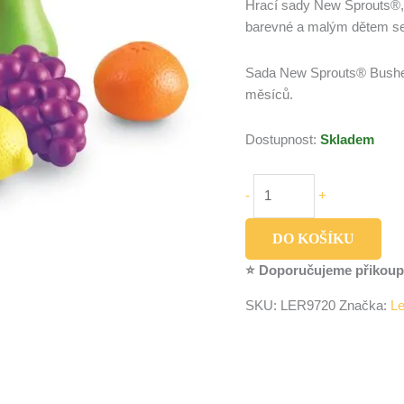
Hrací sady New Sprouts®, 
barevné a malým dětem se
Sada New Sprouts® Bushel 
měsíců.
Dostupnost:
Skladem
-
+
DO KOŠÍKU
⭐ Doporučujeme přikoup
SKU:
LER9720
Značka:
Le