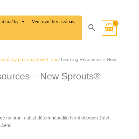
vní hračky
Venkovní hry a zábava
Hledat
omůcky pro smyslové hraní
/ Learning Resources – New
sources – New Sprouts®
e na hraní nabízí dětem nápaditá herní dobrodružství
učení!