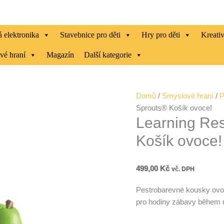
 elektronika
Stavebnice pro děti
Hry pro děti
Kreati
vé hraní
Magazín
Další kategorie
Learning
Domů
/
Smyslové hraní
/
P
Resources
Sprouts® Košík ovoce!
Learning Re
-
New
Košík ovoce!
Sprouts®
Košík
ovoce!
499,00
Kč
vč. DPH
množství
Pestrobarevné kousky ovoc
pro hodiny zábavy během 