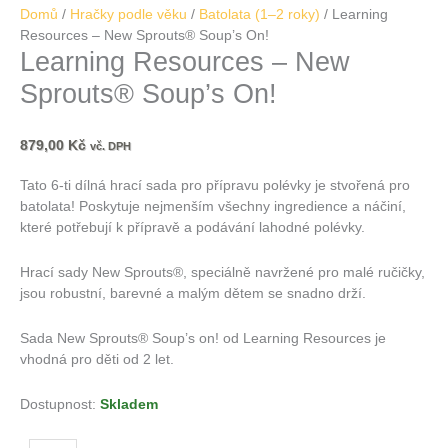
Domů
/
Hračky podle věku
/
Batolata (1–2 roky)
/ Learning
Resources – New Sprouts® Soup’s On!
Learning Resources – New
Sprouts® Soup’s On!
879,00
Kč
vč. DPH
Tato 6-ti dílná hrací sada pro přípravu polévky je stvořená pro
batolata! Poskytuje nejmenším všechny ingredience a náčiní,
které potřebují k přípravě a podávání lahodné polévky.
Hrací sady New Sprouts®, speciálně navržené pro malé ručičky,
jsou robustní, barevné a malým dětem se snadno drží.
Sada New Sprouts® Soup’s on! od Learning Resources je
vhodná pro děti od 2 let.
Dostupnost:
Skladem