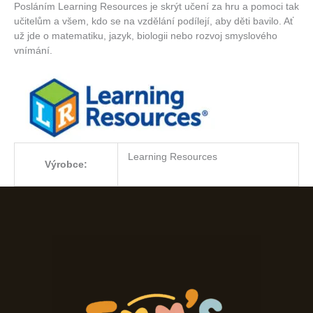
Posláním Learning Resources je skrýt učení za hru a pomoci tak
učitelům a všem, kdo se na vzdělání podílejí, aby děti bavilo. Ať
už jde o matematiku, jazyk, biologii nebo rozvoj smyslového
vnímání.
Learning Resources
Výrobce: