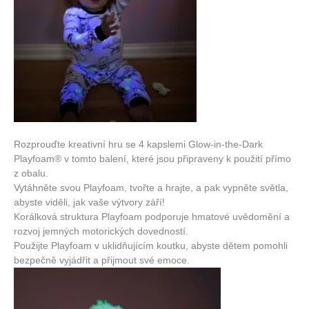
Rozprouďte kreativní hru se 4 kapslemi Glow-in-the-Dark
Playfoam® v tomto balení, které jsou připraveny k použití přímo
z obalu.
Vytáhněte svou Playfoam, tvořte a hrajte, a pak vypněte světla,
abyste viděli, jak vaše výtvory září!
Korálková struktura Playfoam podporuje hmatové uvědomění a
rozvoj jemných motorických dovedností.
Použijte Playfoam v uklidňujícím koutku, abyste dětem pomohli
bezpečně vyjádřit a přijmout své emoce.