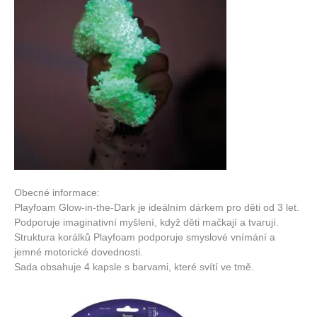
Obecné informace:
Playfoam Glow-in-the-Dark je ideálním dárkem pro děti od 3 let.
Podporuje imaginativní myšlení, když děti mačkají a tvarují.
Struktura korálků Playfoam podporuje smyslové vnímání a
jemné motorické dovednosti.
Sada obsahuje 4 kapsle s barvami, které svítí ve tmě.