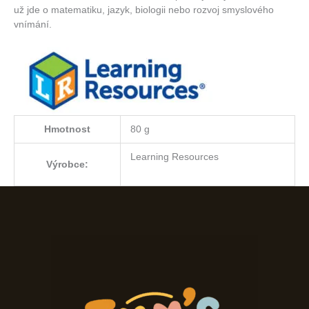
už jde o matematiku, jazyk, biologii nebo rozvoj smyslového
vnímání.
Hmotnost
80 g
Learning Resources
Výrobce: