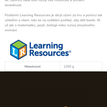
se, zatímco vaše dítě rozvíjí své motorické a sociální
dovednosti.
Posláním Learning Resources je skrýt učení za hru a pomoci tak
učitelům a všem, kdo se na vzdělání podílejí, aby děti bavilo. Ať
už jde o matematiku, jazyk, biologii nebo rozvoj smyslového
vnímání.
Hmotnost
1200 g