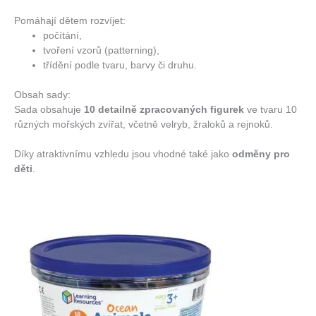
Pomáhají dětem rozvíjet:
počítání,
tvoření vzorů (patterning),
třídění podle tvaru, barvy či druhu.
Obsah sady:
Sada obsahuje
10 detailně zpracovaných figurek
ve tvaru 10
různých mořských zvířat, včetně velryb, žraloků a rejnoků.
Díky atraktivnímu vzhledu jsou vhodné také jako
odměny pro
děti
.