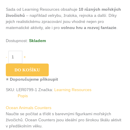
Sada od Learning Resources obsahuje
10 různých mořských
živočichů
– například velrybu, žraloka, rejnoka a další. Díky
jejich realistickému zpracování jsou vhodné nejen pro
matematické aktivity, ale i pro
volnou hru a rozvoj fantazie
.
Dostupnost:
Skladem
-
+
DO KOŠÍKU
⭐ Doporučujeme přikoupit
SKU:
LER0799-1
Značka:
Learning Resources
Popis
Ocean Animals Counters
Naučte se počítat a třídit s barevnými figurkami mořských
živočichů. Ocean Counters jsou ideální pro širokou škálu aktivit
v předškolním věku.