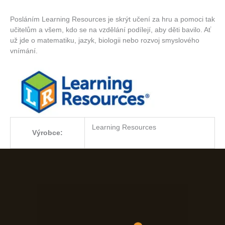
Posláním Learning Resources je skrýt učení za hru a pomoci tak
učitelům a všem, kdo se na vzdělání podílejí, aby děti bavilo. Ať
už jde o matematiku, jazyk, biologii nebo rozvoj smyslového
vnímání.
Learning Resources
Výrobce: