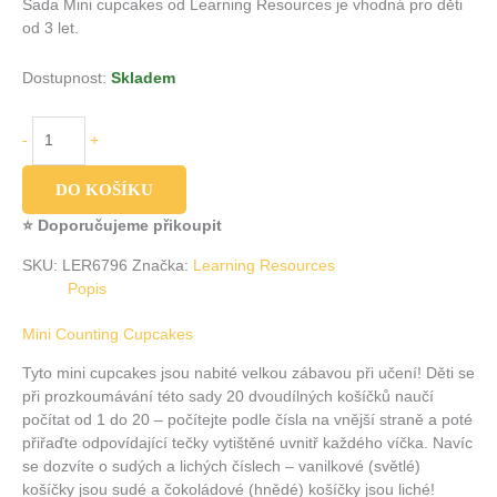
Sada Mini cupcakes od Learning Resources je vhodná pro děti
od 3 let.
Dostupnost:
Skladem
-
+
DO KOŠÍKU
⭐ Doporučujeme přikoupit
SKU:
LER6796
Značka:
Learning Resources
Popis
Mini Counting Cupcakes
Tyto mini cupcakes jsou nabité velkou zábavou při učení! Děti se
při prozkoumávání této sady 20 dvoudílných košíčků naučí
počítat od 1 do 20 – počítejte podle čísla na vnější straně a poté
přiřaďte odpovídající tečky vytištěné uvnitř každého víčka. Navíc
se dozvíte o sudých a lichých číslech – vanilkové (světlé)
košíčky jsou sudé a čokoládové (hnědé) košíčky jsou liché!