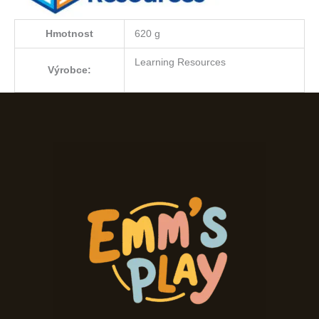
Hmotnost
620 g
Learning Resources
Výrobce: