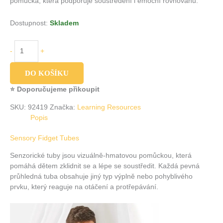
pomůcka, která podporuje soustředění i emoční rovnováhu.
Dostupnost:
Skladem
-
+
DO KOŠÍKU
⭐ Doporučujeme přikoupit
SKU:
92419
Značka:
Learning Resources
Popis
Sensory Fidget Tubes
Senzorické tuby jsou vizuálně-hmatovou pomůckou, která
pomáhá dětem zklidnit se a lépe se soustředit. Každá pevná
průhledná tuba obsahuje jiný typ výplně nebo pohyblivého
prvku, který reaguje na otáčení a protřepávání.