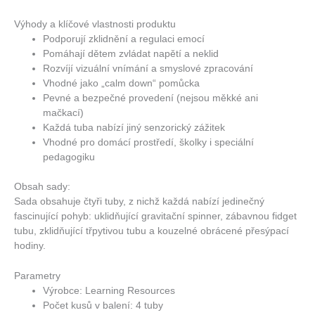
Výhody a klíčové vlastnosti produktu
Podporují zklidnění a regulaci emocí
Pomáhají dětem zvládat napětí a neklid
Rozvíjí vizuální vnímání a smyslové zpracování
Vhodné jako „calm down“ pomůcka
Pevné a bezpečné provedení (nejsou měkké ani
mačkací)
Každá tuba nabízí jiný senzorický zážitek
Vhodné pro domácí prostředí, školky i speciální
pedagogiku
Obsah sady:
Sada obsahuje čtyři tuby, z nichž každá nabízí jedinečný
fascinující pohyb: uklidňující gravitační spinner, zábavnou fidget
tubu, zklidňující třpytivou tubu a kouzelné obrácené přesýpací
hodiny.
Parametry
Výrobce: Learning Resources
Počet kusů v balení: 4 tuby