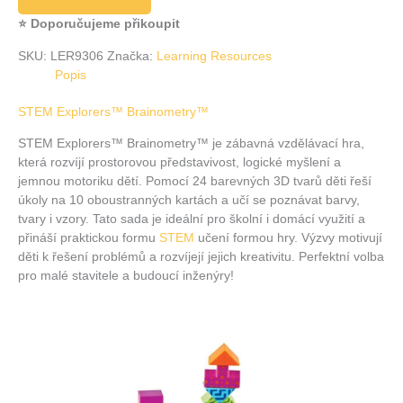
⭐ Doporučujeme přikoupit
SKU:
LER9306
Značka:
Learning Resources
Popis
STEM Explorers™ Brainometry™
STEM Explorers™ Brainometry™ je zábavná vzdělávací hra,
která rozvíjí prostorovou představivost, logické myšlení a
jemnou motoriku dětí. Pomocí 24 barevných 3D tvarů děti řeší
úkoly na 10 oboustranných kartách a učí se poznávat barvy,
tvary i vzory. Tato sada je ideální pro školní i domácí využití a
přináší praktickou formu
STEM
učení formou hry. Výzvy motivují
děti k řešení problémů a rozvíjejí jejich kreativitu. Perfektní volba
pro malé stavitele a budoucí inženýry!