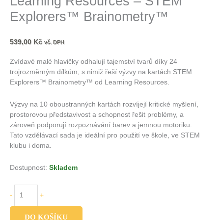
Learning Resources – STEM
Explorers™ Brainometry™
539,00
Kč
vč. DPH
Zvídavé malé hlavičky odhalují tajemství tvarů díky 24
trojrozměrným dílkům, s nimiž řeší výzvy na kartách STEM
Explorers™ Brainometry™ od Learning Resources.
Výzvy na 10 oboustranných kartách rozvíjejí kritické myšlení,
prostorovou představivost a schopnost řešit problémy, a
zároveň podporují rozpoznávání barev a jemnou motoriku.
Tato vzdělávací sada je ideální pro použití ve škole, ve STEM
klubu i doma.
Dostupnost:
Skladem
-
+
DO KOŠÍKU