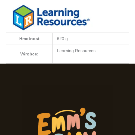
Hmotnost
620 g
Learning Resources
Výrobce: