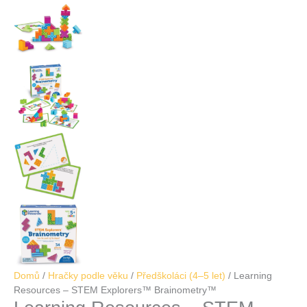
Domů
/
Hračky podle věku
/
Předškoláci (4–5 let)
/ Learning
Resources – STEM Explorers™ Brainometry™