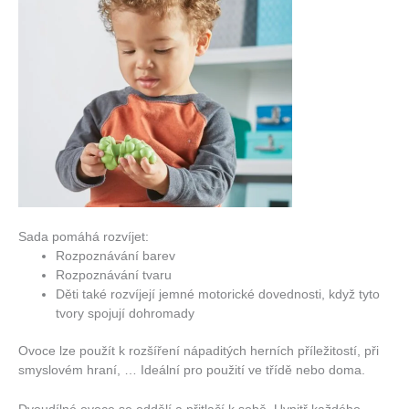
Sada pomáhá rozvíjet:
Rozpoznávání barev
Rozpoznávání tvaru
Děti také rozvíjejí jemné motorické dovednosti, když tyto
tvory spojují dohromady
Ovoce lze použít k rozšíření nápaditých herních příležitostí, při
smyslovém hraní, … Ideální pro použití ve třídě nebo doma.