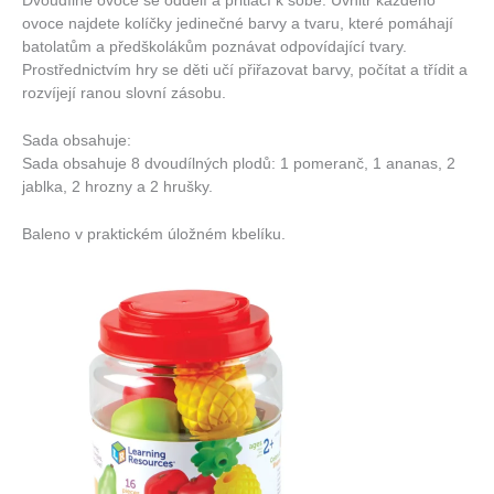
Dvoudílné ovoce se oddělí a přitlačí k sobě. Uvnitř každého
ovoce najdete kolíčky jedinečné barvy a tvaru, které pomáhají
batolatům a předškolákům poznávat odpovídající tvary.
Prostřednictvím hry se děti učí přiřazovat barvy, počítat a třídit a
rozvíjejí ranou slovní zásobu.
Sada obsahuje:
Sada obsahuje 8 dvoudílných plodů: 1 pomeranč, 1 ananas, 2
jablka, 2 hrozny a 2 hrušky.
Baleno v praktickém úložném kbelíku.