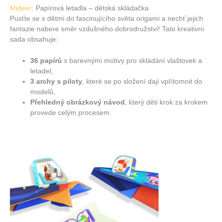
Mideer
: Papírová letadla – dětská skládačka
Pusťte se s dětmi do fascinujícího světa origami a nechť jejich
fantazie nabere směr vzdušného dobrodružství! Tato kreativní
sada obsahuje:
36 papírů
s barevnými motivy pro skládání vlaštovek a
letadel,
3 archy s piloty
, které se po složení dají vpřítomnit do
modelů,
Přehledný obrázkový návod
, který děti krok za krokem
provede celým procesem.