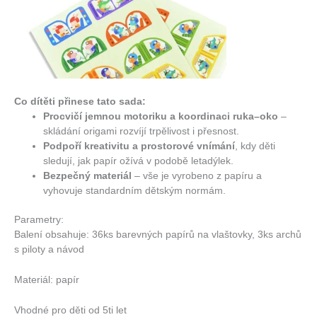
Co dítěti přinese tato sada:
Procvičí jemnou motoriku a koordinaci ruka–oko
–
skládání origami rozvíjí trpělivost i přesnost.
Podpoří kreativitu a prostorové vnímání
, kdy děti
sledují, jak papír ožívá v podobě letadýlek.
Bezpečný materiál
– vše je vyrobeno z papíru a
vyhovuje standardním dětským normám.
Parametry:
Balení obsahuje: 36ks barevných papírů na vlaštovky, 3ks archů
s piloty a návod
Materiál: papír
Vhodné pro děti od 5ti let