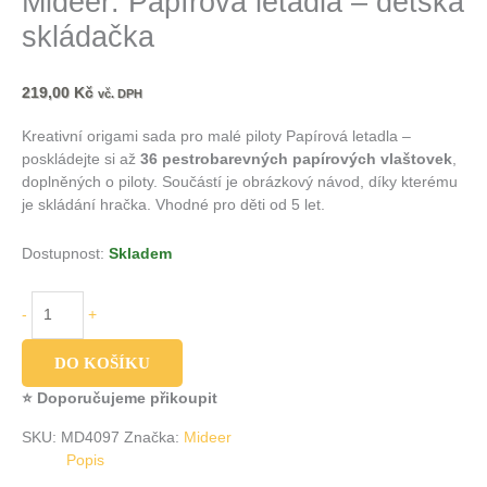
Mideer: Papírová letadla – dětská
skládačka
219,00
Kč
vč. DPH
Kreativní origami sada pro malé piloty Papírová letadla –
poskládejte si až
36 pestrobarevných papírových vlaštovek
,
doplněných o piloty. Součástí je obrázkový návod, díky kterému
je skládání hračka. Vhodné pro děti od 5 let.
Dostupnost:
Skladem
-
+
DO KOŠÍKU
⭐ Doporučujeme přikoupit
SKU:
MD4097
Značka:
Mideer
Popis