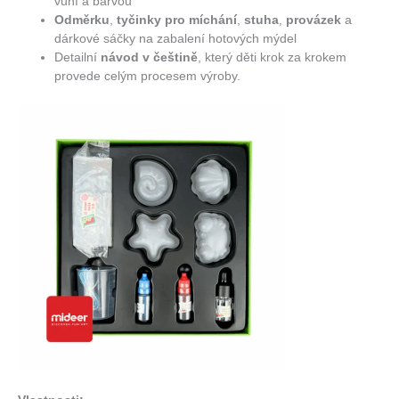
vůní a barvou
Odměrku
,
tyčinky pro míchání
,
stuha
,
provázek
a
dárkové sáčky na zabalení hotových mýdel
Detailní
návod v češtině
, který děti krok za krokem
provede celým procesem výroby.