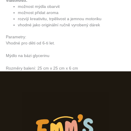
Vlastnosti:
možnost mýdla obarvit
možnost přidat aroma
rozvíjí kreativitu, trpělivost a jemnou motoriku
vhodné jako originální ručně vyrobený dárek
Parametry:
Vhodné pro děti od 6-ti let.
Mýdlo na bázi glycerinu
Rozměry balení: 25 cm x 25 cm x 6 cm