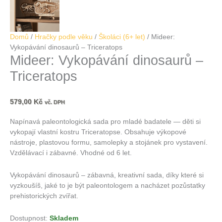
Domů
/
Hračky podle věku
/
Školáci (6+ let)
/ Mideer:
Vykopávání dinosaurů – Triceratops
Mideer: Vykopávání dinosaurů –
Triceratops
579,00
Kč
vč. DPH
Napínavá paleontologická sada pro mladé badatele — děti si
vykopají vlastní kostru Triceratopse. Obsahuje výkopové
nástroje, plastovou formu, samolepky a stojánek pro vystavení.
Vzdělávací i zábavné. Vhodné od 6 let.
Vykopávání dinosaurů – zábavná, kreativní sada, díky které si
vyzkoušíš, jaké to je být paleontologem a nacházet pozůstatky
prehistorických zvířat.
Dostupnost:
Skladem