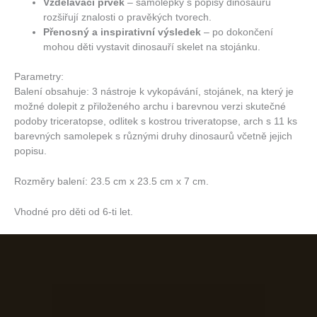
Vzdělávací prvek
– samolepky s popisy dinosaurů
rozšiřují znalosti o pravěkých tvorech.
Přenosný a inspirativní výsledek
– po dokončení
mohou děti vystavit dinosauří skelet na stojánku.
Parametry:
Balení obsahuje: 3 nástroje k vykopávání, stojánek, na který je
možné dolepit z přiloženého archu i barevnou verzi skutečné
podoby triceratopse, odlitek s kostrou triveratopse, arch s 11 ks
barevných samolepek s různými druhy dinosaurů včetně jejich
popisu.
Rozměry balení: 23.5 cm x 23.5 cm x 7 cm.
Vhodné pro děti od 6-ti let.