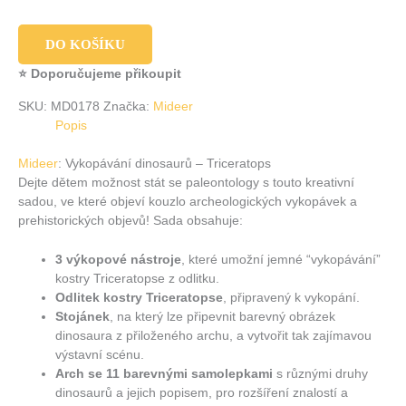
DO KOŠÍKU
⭐ Doporučujeme přikoupit
SKU:
MD0178
Značka:
Mideer
Popis
Mideer
: Vykopávání dinosaurů – Triceratops
Dejte dětem možnost stát se paleontology s touto kreativní
sadou, ve které objeví kouzlo archeologických vykopávek a
prehistorických objevů! Sada obsahuje:
3 výkopové nástroje
, které umožní jemné “vykopávání”
kostry Triceratopse z odlitku.
Odlitek kostry Triceratopse
, připravený k vykopání.
Stojánek
, na který lze připevnit barevný obrázek
dinosaura z přiloženého archu, a vytvořit tak zajímavou
výstavní scénu.
Arch se 11 barevnými samolepkami
s různými druhy
dinosaurů a jejich popisem, pro rozšíření znalostí a