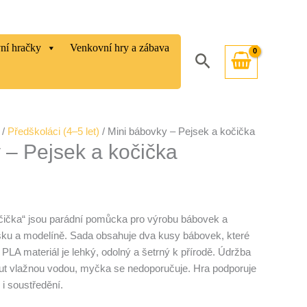
vní hračky
Venkovní hry a zábava
Hledat
/
Předškoláci (4–5 let)
/ Mini bábovky – Pejsek a kočička
 – Pejsek a kočička
čička“ jsou parádní pomůcka pro výrobu bábovek a
ísku a modelíně. Sada obsahuje dva kusy bábovek, které
. PLA materiál je lehký, odolný a šetrný k přírodě. Údržba
out vlažnou vodou, myčka se nedoporučuje. Hra podporuje
 i soustředění.