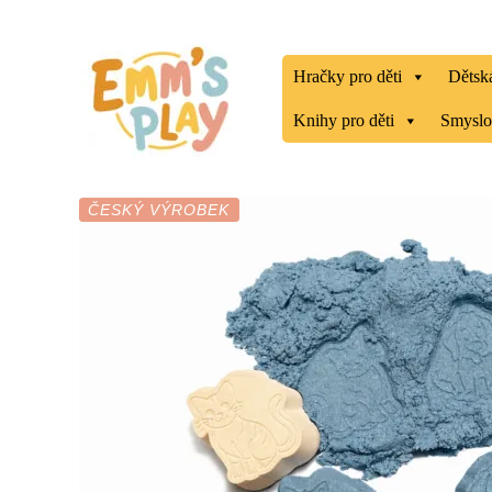
Přeskočit
na
obsah
Hračky pro děti
Dětská
Knihy pro děti
Smyslo
ČESKÝ VÝROBEK