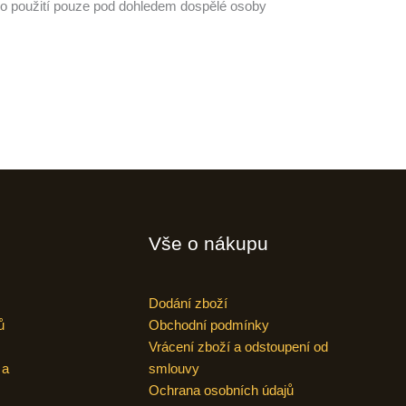
 pro použití pouze pod dohledem dospělé osoby
Vše o nákupu
Dodání zboží
ů
Obchodní podmínky
Vrácení zboží a odstoupení od
 a
smlouvy
Ochrana osobních údajů