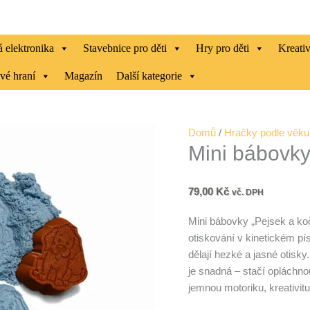
Mini
bábovky
-
 elektronika
Stavebnice pro děti
Hry pro děti
Kreati
Pejsek
a
vé hraní
Magazín
Další kategorie
kočička
množství
Domů
/
Hračky podle věku
Mini bábovky
79,00
Kč
vč. DPH
Mini bábovky „Pejsek a ko
otiskování v kinetickém p
dělají hezké a jasné otisky
je snadná – stačí opláchn
jemnou motoriku, kreativitu