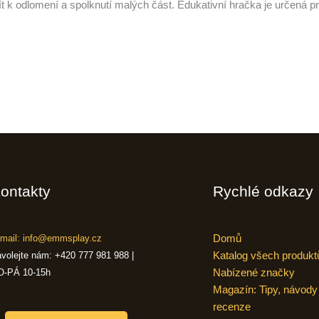
jít k odlomení a spolknutí malých část. Edukativní hračka je určená
ontakty
Rychlé odkazy
Domů
mail: info@emmsplay.cz
Katalog všech produkt
volejte nám: +420 777 981 988 |
Nabízené značky
O-PÁ 10-15h
Magazín: Tipy, návody
recenze