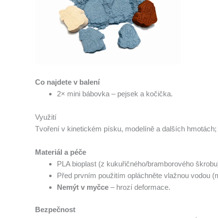
Co najdete v balení
2× mini bábovka – pejsek a kočička.
Využití
Tvoření v kinetickém písku, modelíně a dalších hmotách; 
Materiál a péče
PLA bioplast (z kukuřičného/bramborového škrobu)
Před prvním použitím opláchněte vlažnou vodou (m
Nemýt v myčce
– hrozí deformace.
Bezpečnost