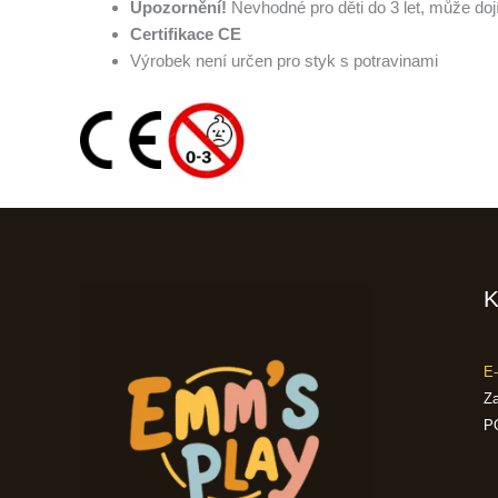
Upozornění!
Nevhodné pro děti do 3 let, může do
Certifikace CE
Výrobek není určen pro styk s potravinami
K
E-
Za
P