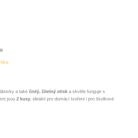
it
Nika
bábovky a také
čistý, čitelný otisk
a skvěle funguje s
ení jsou
2 kusy
, ideální pro domácí tvoření i pro školkové