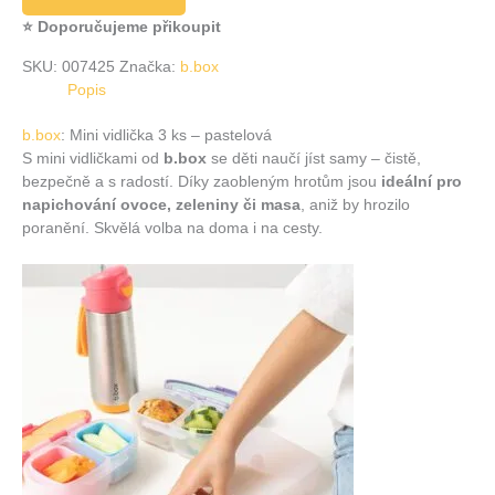
⭐ Doporučujeme přikoupit
SKU:
007425
Značka:
b.box
Popis
b.box
: Mini vidlička 3 ks – pastelová
S mini vidličkami od
b.box
se děti naučí jíst samy – čistě,
bezpečně a s radostí. Díky zaobleným hrotům jsou
ideální pro
napichování ovoce, zeleniny či masa
, aniž by hrozilo
poranění. Skvělá volba na doma i na cesty.