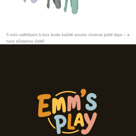
S mini vidličkami b.box bude každé sousto chutnat ještě lépe – a
ruce zůstanou čisté!