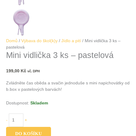
Domů
/
Výbava do škol(k)y
/
Jídlo a pití
/ Mini vidlička 3 ks –
pastelová
Mini vidlička 3 ks – pastelová
199,00
Kč
vč. DPH
Zvládněte čas oběda a svačin jednoduše s mini napichovátky od
b.box v pastelových barvách!
Dostupnost:
Skladem
-
+
DO KOŠÍKU