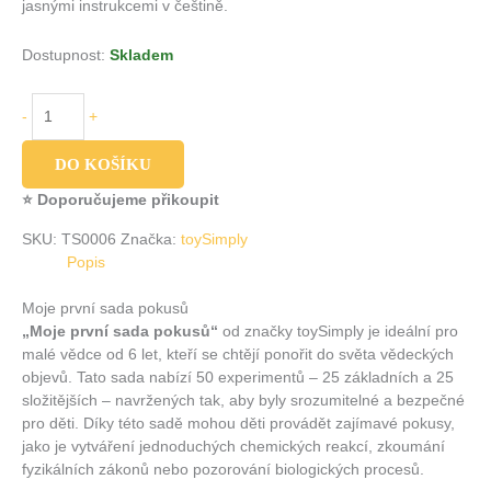
jasnými instrukcemi v češtině.
Dostupnost:
Skladem
-
+
DO KOŠÍKU
⭐ Doporučujeme přikoupit
SKU:
TS0006
Značka:
toySimply
Popis
Moje první sada pokusů
„Moje první sada pokusů“
od značky toySimply je ideální pro
malé vědce od 6 let, kteří se chtějí ponořit do světa vědeckých
objevů.
Tato sada nabízí 50 experimentů – 25 základních a 25
složitějších – navržených tak, aby byly srozumitelné a bezpečné
pro děti.
Díky této sadě mohou děti provádět zajímavé pokusy,
jako je vytváření jednoduchých chemických reakcí, zkoumání
fyzikálních zákonů nebo pozorování biologických procesů.