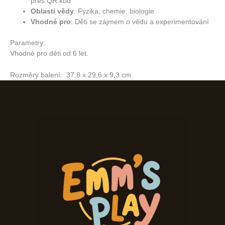
přes QR kód
Oblasti vědy
:
Fyzika, chemie, biologie
Vhodné pro
:
Děti se zájmem o vědu a experimentování
Parametry:
Vhodné pro děti od 6 let.
Rozměry balení: 37,8 x 29,6 x 9,3 cm