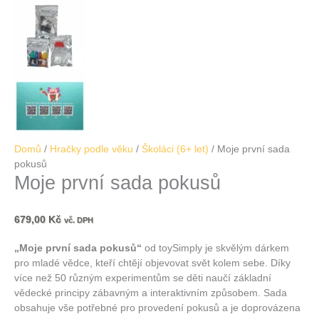
Domů
/
Hračky podle věku
/
Školáci (6+ let)
/ Moje první sada
pokusů
Moje první sada pokusů
679,00
Kč
vč. DPH
„Moje první sada pokusů“
od toySimply je skvělým dárkem
pro mladé vědce, kteří chtějí objevovat svět kolem sebe.
Díky
více než 50 různým experimentům se děti naučí základní
vědecké principy zábavným a interaktivním způsobem.
Sada
obsahuje vše potřebné pro provedení pokusů a je doprovázena