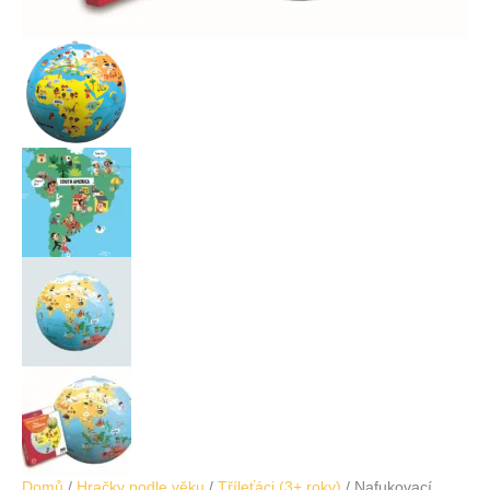
Domů
/
Hračky podle věku
/
Tříleťáci (3+ roky)
/ Nafukovací