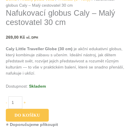
globus Caly – Malý cestovatel 30 cm
Nafukovací globus Caly – Malý
cestovatel 30 cm
269,00
Kč
vč. DPH
Caly Little Traveller Globe (30 cm)
je akční edukativní globus,
který kombinuje zábavu s učením. Ideální nástroj, jak dětem
představit svět, rozvíjet jejich představivost a rozumět různým
kulturám — to vše v praktickém balení, které se snadno přenáší,
nafukuje i uklízí.
Dostupnost:
Skladem
-
+
DO KOŠÍKU
⭐ Doporučujeme přikoupit