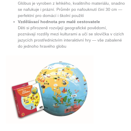
Glóbus je vyroben z lehkého, kvalitního materiálu, snadno
se nafukuje i prázní. Průměr po nafouknutí činí 30 cm —
perfektní pro domácí i školní použití
Vzdělávací hodnota pro malé cestovatele
Děti si přirozeně rozvíjejí geografické povědomí,
poznávají rozdíly mezi kulturami a učí se slovíčka v cizích
jazycích prostřednictvím interaktivní hry — vše zabalené
do jednoho hravého globu