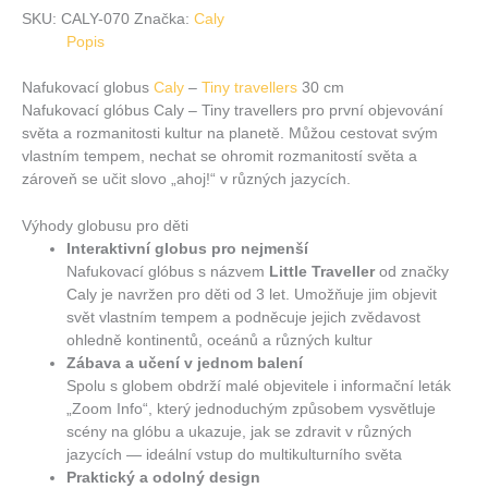
SKU:
CALY-070
Značka:
Caly
Popis
Nafukovací globus
Caly
–
Tiny travellers
30 cm
Nafukovací glóbus Caly – Tiny travellers pro první objevování
světa a rozmanitosti kultur na planetě. Můžou cestovat svým
vlastním tempem, nechat se ohromit rozmanitostí světa a
zároveň se učit slovo „ahoj!“ v různých jazycích.
Výhody globusu pro děti
Interaktivní globus pro nejmenší
Nafukovací glóbus s názvem
Little Traveller
od značky
Caly je navržen pro děti od 3 let. Umožňuje jim objevit
svět vlastním tempem a podněcuje jejich zvědavost
ohledně kontinentů, oceánů a různých kultur
Zábava a učení v jednom balení
Spolu s globem obdrží malé objevitele i informační leták
„Zoom Info“, který jednoduchým způsobem vysvětluje
scény na glóbu a ukazuje, jak se zdravit v různých
jazycích — ideální vstup do multikulturního světa
Praktický a odolný design