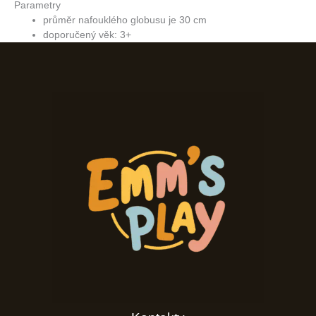
Parametry
průměr nafouklého globusu je 30 cm
doporučený věk: 3+