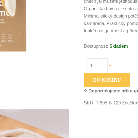
dnech jej můžete jednoduše
Organická bavlna je šetrná
Minimalistický design potěší
kamaráda. Praktický pomoc
funkčnost, jemnost a přírod
Dostupnost:
Skladem
-
+
DO KOŠÍKU
⭐ Doporučujeme přikoup
SKU:
T-905-B-129
Značka