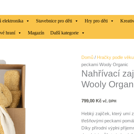
 elektronika
Stavebnice pro děti
Hry pro děti
Kreati
vé hraní
Magazín
Další kategorie
Nahřívací
Domů
/
Hračky podle věku
zajíček
peckami Wooly Organic
Nahřívací za
s
třešňovými
Wooly Organ
peckami
Wooly
Organic
799,00
Kč
vč. DPH
množství
Hebký zajíček, který umí za
třešňovými peckami pomáhá
Díky přírodní výplni příjem