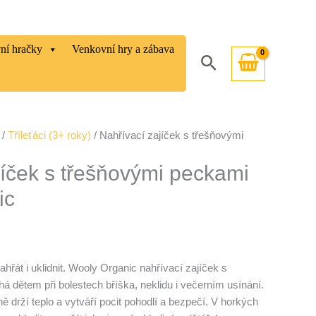
vní hračky
Venkovní hry a zábava
Hledat
/
Tříleťáci (3+ roky)
/ Nahřívací zajíček s třešňovými
jíček s třešňovými peckami
ic
hřát i uklidnit. Wooly Organic nahřívací zajíček s
 dětem při bolestech bříška, neklidu i večerním usínání.
ně drží teplo a vytváří pocit pohodlí a bezpečí. V horkých