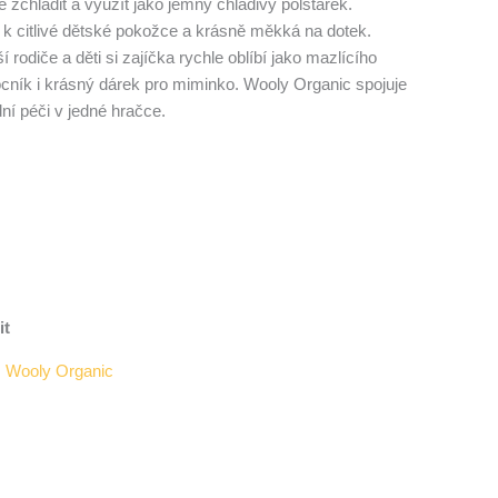
 zchladit a využít jako jemný chladivý polštářek.
 k citlivé dětské pokožce a krásně měkká na dotek.
 rodiče a děti si zajíčka rychle oblíbí jako mazlícího
ník i krásný dárek pro miminko. Wooly Organic spojuje
ní péči v jedné hračce.
it
:
Wooly Organic