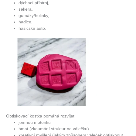
dýchací přístroj,
sekera,
gumáky/holinky,
hadice,
hasičské auto.
Obtiskovací kostka pomáhá rozvíjet:
jemnou motoriku
hmat (zkoumání struktur na válečku)
kreativní myšlení (jakým způsobem váleček obtisknout,