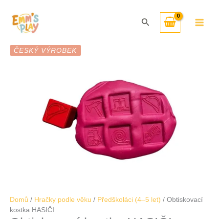
Přeskočit
Obtiskovací
na
kostka
Hledat
obsah
HASIČI
množství
ČESKÝ VÝROBEK
Domů
/
Hračky podle věku
/
Předškoláci (4–5 let)
/ Obtiskovací
kostka HASIČI