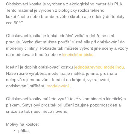
Obtiskovací kostka je vyrobena z ekologického materiálu PLA.
Tento materiál je vyroben z biologicky rozložitelného
kukuřičného nebo bramborového škrobu a je odolný do teploty
cca 50°C.
Obtiskovací kostka je lehká, ideálně velká a dobře se s ní
pracuje. Vyzkoušet můžete použití různé síly při obtiskování do
modelíny či hlíny. Pokaždé tak můžete vytvořit jiné scény a vzory
na modelovací hmotě nebo v
kinetickém písku
.
Ideální je doplnit obtiskovací kostku
jednobarevnou modelínou
.
Naše ručně vyráběná modelína je měkká, jemná, pružná a
nelepivá s jemnou vůní. Ideální na krájení, vykrajování,
obtiskování, stříhání,
modelování
…
Obtiskovací kostky můžete využít také v kombinaci s kinetickým
pískem. Smyslový prožitek při učení zaujme pozornost dětí a
snáze se tak naučí něco nového.
Motivy na kostce:
přilba,