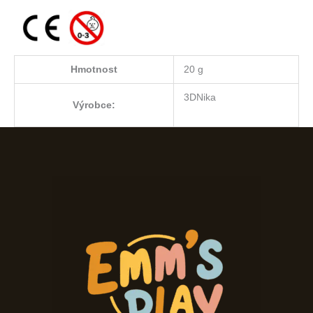
Hmotnost
20 g
3DNika
Výrobce: