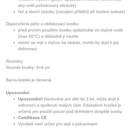
aby vnikl požadovaný obrázek)
řeč a slovní zásobu (rozvíjení příběhů při tvoření scének)
Doporučená péče o obtiskovací kostku
před prvním použitím kostku opláchněte ve vlažné vodě
(max 50°C) a důkladně ji osušte
nesmí se mýt v myčce na nádobí, mohlo by dojít k její
deformaci
Rozměry
Rozměr kostky: 4×4 cm
Barva kostek je červená.
Upozornění
Upozornění!
Nevhodné pro děti do 3 let, může dojít k
odlomení a spolknutí malých část. Edukativní hračka je
určená pro použití pouze pod dohledem dospělé osoby.
Certifikace CE
Výrobek není určen pro styk s potravinami