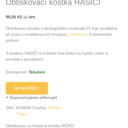
Obtiskovací kostka HASIČI
89,00
Kč
vč. DPH
Obtiskovací kostka z ekologického materiálu PLA je využitelná
při práci s modelovacími hmotami,
modelínou
či kinetickým
pískem.
S kostkou HASIČI si můžete hrát třeba na hasiče nebo si
povídat o povoláních.
Dostupnost:
Skladem
DO KOŠÍKU
⭐ Doporučujeme přikoupit
SKU:
KOS050
Značka:
3DNika
Popis
Obtiskovací a hmatová kostka HASIČI