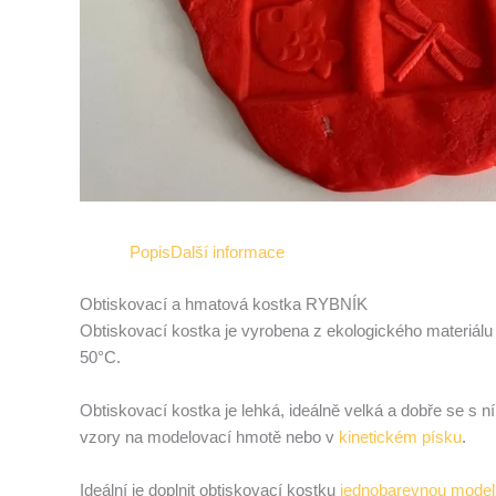
Popis
Další informace
Obtiskovací a hmatová kostka RYBNÍK
Obtiskovací kostka je vyrobena z ekologického materiálu 
50°C.
Obtiskovací kostka je lehká, ideálně velká a dobře se s n
vzory na modelovací hmotě nebo v
kinetickém písku
.
Ideální je doplnit obtiskovací kostku
jednobarevnou model