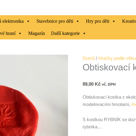
Obtiskovací
kostka
RYBNÍK
 elektronika
Stavebnice pro děti
Hry pro děti
Kreati
množství
vé hraní
Magazín
Další kategorie
Domů
/
Hračky podle věku
Obtiskovací
89,00
Kč
vč. DPH
Obtiskovací kostka z ekolo
modelovacími hmotami,
m
S kostkou RYBNÍK se dozvít
rybníka…