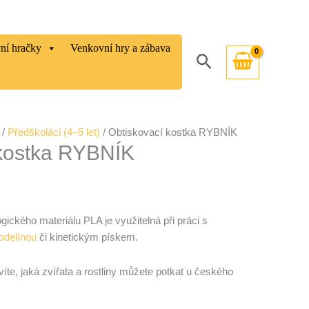
vní hračky
Venkovní hry a zábava
Hledat
/
Předškoláci (4–5 let)
/ Obtiskovací kostka RYBNÍK
 kostka RYBNÍK
gického materiálu PLA je využitelná při práci s
odelínou
či kinetickým pískem.
e, jaká zvířata a rostliny můžete potkat u českého