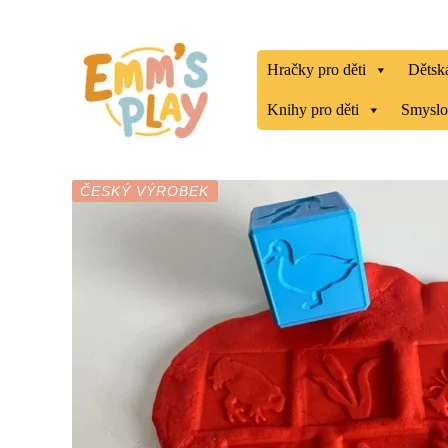
Přeskočit
na
obsah
Hračky pro děti
Dětská
Knihy pro děti
Smyslo
ČESKÝ VÝROBEK