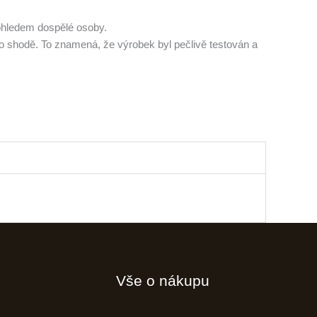
dohledem dospělé osoby.
o shodě. To znamená, že výrobek byl pečlivě testován a
Vše o nákupu