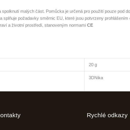
 a spolknutí malých část. Pomůcka je určená pro použití pouze pod 
 a splňuje požadavky směrnic EU, které jsou potvrzeny prohlášením 
aví a životní prostředí, stanoveným normami
CE
20 g
3DNika
ontakty
Rychlé odkazy