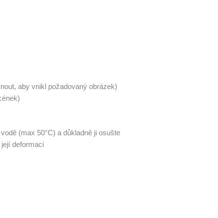
nout, aby vnikl požadovaný obrázek)
scének)
 vodě (max 50°C) a důkladně ji osušte
její deformaci