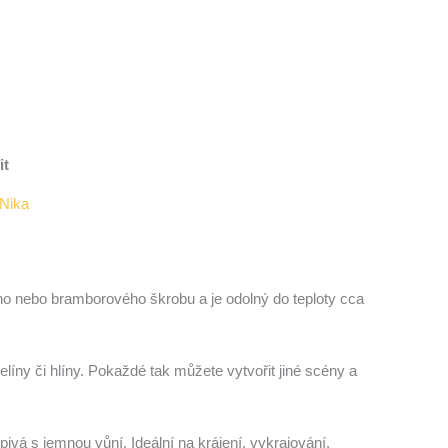
it
Nika
ého nebo bramborového škrobu a je odolný do teploty cca
elíny či hlíny. Pokaždé tak můžete vytvořit jiné scény a
vá s jemnou vůní. Ideální na krájení, vykrajování,