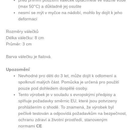
před prvním použitím váleček opláchněte ve vlažné vodě
(max 50°C) a důkladně jej osušte
nesmí se mýt v myčce na nádobí, mohlo by dojít k jeho
deformaci
Rozměry válečků
Délka válečku: 8 cm
Průměr: 3 cm
Barva válečku je fialová.
Upozornění
Nevhodné pro děti do 3 let, může dojít k odlomení a
spolknutí malých část. Pomůcka je určená pro použití
pouze pod dohledem dospělé osoby.
Tento výrobek je v souladu s evropskými předpisy a
splňuje požadavky směrnic EU, které jsou potvrzeny
prohlášením o shodě. To znamená, že výrobek byl
pečlivě testován a odpovídá požadavkům na bezpečnost,
ochranu zdraví a životní prostředí, stanoveným
normami
CE