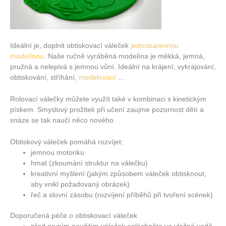
Ideální je, doplnit obtiskovací váleček
jednobarevnou
modelínou
. Naše ručně vyráběná modelína je měkká, jemná,
pružná a nelepivá s jemnou vůní. Ideální na krájení, vykrajování,
obtiskování, stříhání,
modelování
…
Rolovací válečky můžete využít také v kombinaci s kinetickým
pískem. Smyslový prožitek při učení zaujme pozornost dětí a
snáze se tak naučí něco nového.
Obtiskový váleček pomáhá rozvíjet:
jemnou motoriku
hmat (zkoumání struktur na válečku)
kreativní myšlení (jakým způsobem váleček obtisknout,
aby vnikl požadovaný obrázek)
řeč a slovní zásobu (rozvíjení příběhů při tvoření scének)
Doporučená péče o obtiskovací váleček