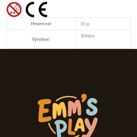
Hmotnost
15 g
3DNika
Výrobce: