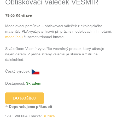
Obtiskovací váleček VESMÍR
79,00
Kč
vč. DPH
Modelovací pomůcka – obtiskovací váleček z ekologického
materiálu PLA využijete hravě při práci s modelovacími hmotami,
modelínou
či samotvrdnoucí hmotou.
S válečkem Vesmír vytvoříte vesmírný prostor, který učaruje
nejen dětem. Z jedné strany válečku je slunce a z druhé
dalekohled.
Český výrobek
Dostupnost:
Skladem
DO KOŠÍKU
⭐ Doporučujeme přikoupit
SKU:
VAL004
Značka:
3DNika