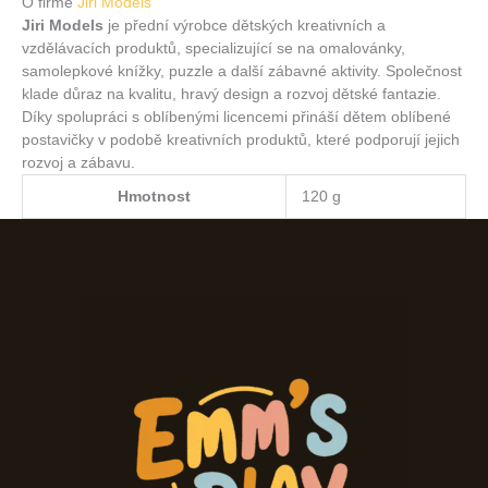
O firmě
Jiri Models
Jiri Models
je přední výrobce dětských kreativních a
vzdělávacích produktů, specializující se na omalovánky,
samolepkové knížky, puzzle a další zábavné aktivity. Společnost
klade důraz na kvalitu, hravý design a rozvoj dětské fantazie.
Díky spolupráci s oblíbenými licencemi přináší dětem oblíbené
postavičky v podobě kreativních produktů, které podporují jejich
rozvoj a zábavu.
Hmotnost
120 g