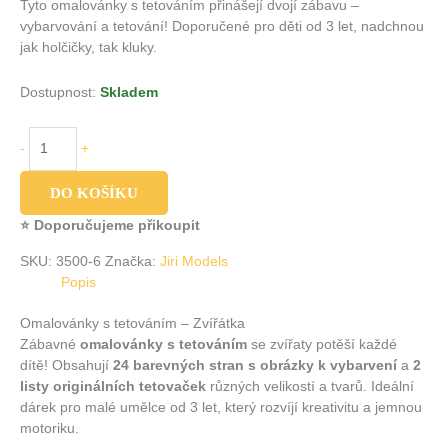
Tyto omalovánky s tetováním přinášejí dvojí zábavu –
vybarvování a tetování! Doporučené pro děti od 3 let, nadchnou
jak holčičky, tak kluky.
Dostupnost:
Skladem
-
+
DO KOŠÍKU
⭐ Doporučujeme přikoupit
SKU:
3500-6
Značka:
Jiri Models
Popis
Omalovánky s tetováním – Zvířátka
Zábavné
omalovánky s tetováním
se zvířaty potěší každé
dítě! Obsahují
24 barevných stran s obrázky k vybarvení
a
2
listy originálních tetovaček
různých velikostí a tvarů. Ideální
dárek pro malé umělce od 3 let, který rozvíjí kreativitu a jemnou
motoriku.