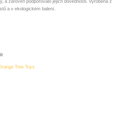
ky, a zároveň podporovalo jejich dovednosti. Vyrobená z
astů a v ekologickém balení.
it
Orange Tree Toys