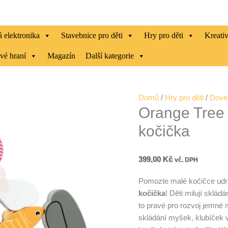
 elektronika
Stavebnice pro děti
Hry pro děti
Kreati
vé hraní
Magazín
Další kategorie
Orange
Domů
/
Hry pro děti
/
Doved
Orange Tree 
Tree
Toys
kočička
-
Balanční
hra:
399,00
Kč
vč. DPH
kočička
Pomozte malé kočičce udrže
množství
kočička
! Děti milují sklá
to pravé pro rozvoj jemné 
skládání myšek, klubíček 