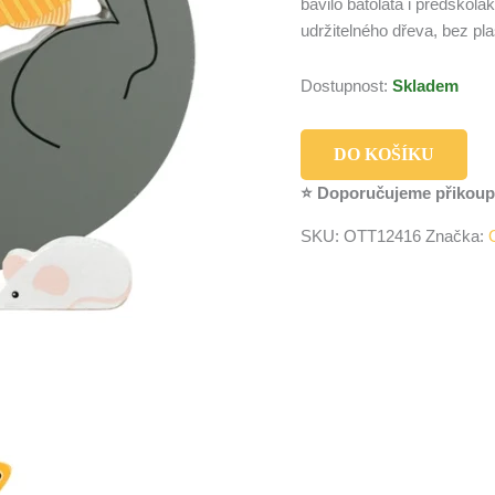
bavilo batolata i předškolá
udržitelného dřeva, bez pl
Dostupnost:
Skladem
DO KOŠÍKU
⭐ Doporučujeme přikoup
SKU:
OTT12416
Značka: