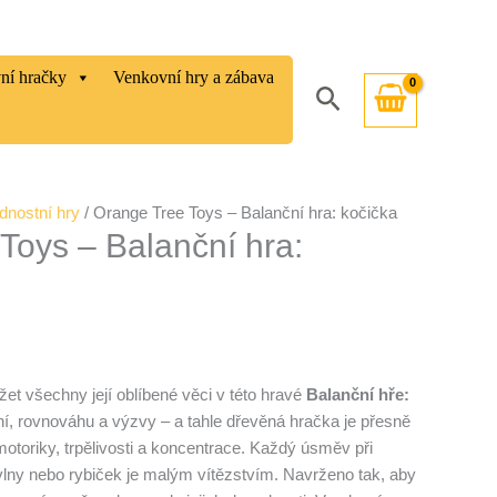
vní hračky
Venkovní hry a zábava
Hledat
nostní hry
/ Orange Tree Toys – Balanční hra: kočička
Toys – Balanční hra:
t všechny její oblíbené věci v této hravé
Balanční hře:
dání, rovnováhu a výzvy – a tahle dřevěná hračka je přesně
motoriky, trpělivosti a koncentrace. Každý úsměv při
vlny nebo rybiček je malým vítězstvím. Navrženo tak, aby