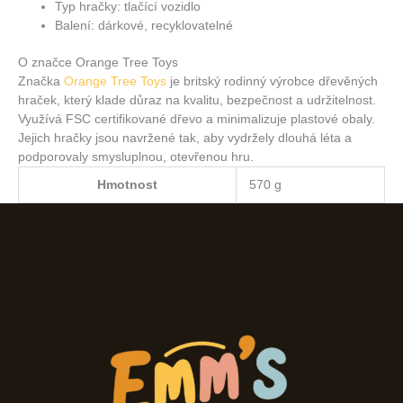
Typ hračky: tlačící vozidlo
Balení: dárkové, recyklovatelné
O značce Orange Tree Toys
Značka
Orange Tree Toys
je britský rodinný výrobce dřevěných
hraček, který klade důraz na kvalitu, bezpečnost a udržitelnost.
Využívá FSC certifikované dřevo a minimalizuje plastové obaly.
Jejich hračky jsou navržené tak, aby vydržely dlouhá léta a
podporovaly smysluplnou, otevřenou hru.
Hmotnost
570 g