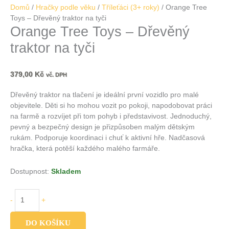
Domů
/
Hračky podle věku
/
Tříleťáci (3+ roky)
/ Orange Tree
Toys – Dřevěný traktor na tyči
Orange Tree Toys – Dřevěný
traktor na tyči
379,00
Kč
vč. DPH
Dřevěný traktor na tlačení je ideální první vozidlo pro malé
objevitele. Děti si ho mohou vozit po pokoji, napodobovat práci
na farmě a rozvíjet při tom pohyb i představivost. Jednoduchý,
pevný a bezpečný design je přizpůsoben malým dětským
rukám. Podporuje koordinaci i chuť k aktivní hře. Nadčasová
hračka, která potěší každého malého farmáře.
Dostupnost:
Skladem
-
+
DO KOŠÍKU