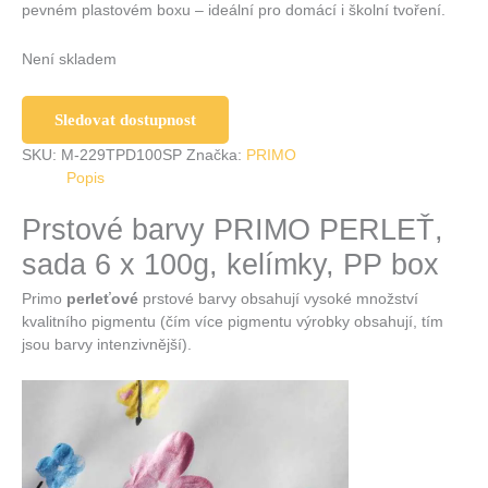
pevném plastovém boxu – ideální pro domácí i školní tvoření.
Není skladem
Sledovat dostupnost
SKU:
M-229TPD100SP
Značka:
PRIMO
Popis
Prstové barvy PRIMO PERLEŤ,
sada 6 x 100g, kelímky, PP box
Primo
perleťové
prstové barvy obsahují vysoké množství
kvalitního pigmentu (čím více pigmentu výrobky obsahují, tím
jsou barvy intenzivnější).