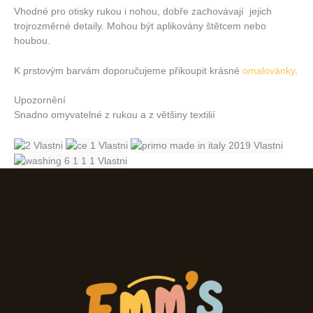
Vhodné pro otisky rukou i nohou, dobře zachovávají jejich
trojrozměrné detaily. Mohou být aplikovány štětcem nebo
houbou.
K prstovým barvám doporučujeme přikoupit krásné
omalovánky
.
Upozornění
Snadno omyvatelné z rukou a z většiny textilií