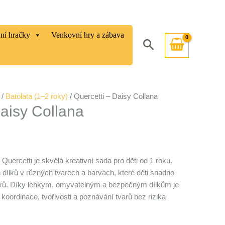
vní hračky
Venkovní hry a zábava
Hledat
/
Batolata (1–2 roky)
/ Quercetti – Daisy Collana
Daisy Collana
Quercetti je skvělá kreativní sada pro děti od 1 roku.
 dílků v různých tvarech a barvách, které děti snadno
tízků. Díky lehkým, omyvatelným a bezpečným dílkům je
, koordinace, tvořivosti a poznávání tvarů bez rizika