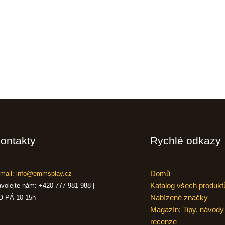
ontakty
Rychlé odkazy
Domů
mail: info@emmsplay.cz
Katalog všech produkt
volejte nám: +420 777 981 988 |
Nabízené značky
O-PÁ 10-15h
Magazín: Tipy, návody
recenze