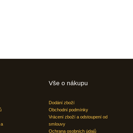
Vše o nákupu
Dodání zboží
ů
Obchodní podmínky
Vrácení zboží a odstoupení od
 a
smlouvy
Ochrana osobních údajů