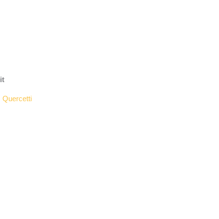
it
:
Quercetti