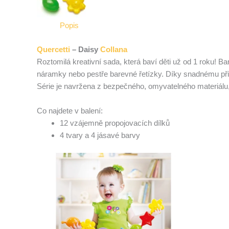
Popis
Quercetti
– Daisy
Collana
Roztomilá kreativní sada, která baví děti už od 1 roku! 
náramky nebo pestře barevné řetízky. Díky snadnému připo
Série je navržena z bezpečného, omyvatelného materiálu,
Co najdete v balení:
12 vzájemně propojovacích dílků
4 tvary a 4 jásavé barvy