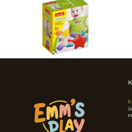
K
E-
Za
P