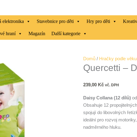
 elektronika
Stavebnice pro děti
Hry pro děti
Kreati
vé hraní
Magazín
Další kategorie
Quercetti
Domů
/
Hračky podle věku
Quercetti – 
-
Daisy
Collana
239,00
Kč
vč. DPH
množství
Daisy Collana (12 dílů)
od 
Obsahuje 12 propojitelných
spojují do libovolných ře
ideální pro rozvoj motoriky
nadměrného hluku.