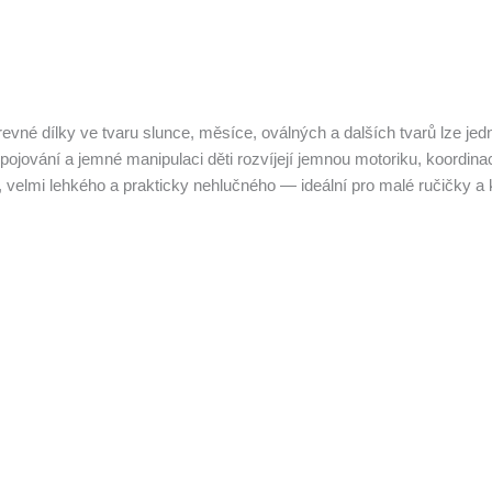
Barevné dílky ve tvaru slunce, měsíce, oválných a dalších tvarů lze 
jování a jemné manipulaci děti rozvíjejí jemnou motoriku, koordinaci
 velmi lehkého a prakticky nehlučného — ideální pro malé ručičky a 