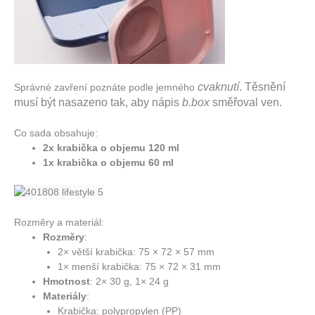
cvaknutí
. Těsnění
Správné zavření poznáte podle jemného
musí být nasazeno tak, aby nápis
b.box
směřoval ven.
Co sada obsahuje:
2x krabička o objemu 120 ml
1x krabička o objemu 60 ml
Rozměry a materiál:
Rozměry
:
2× větší krabička: 75 × 72 × 57 mm
1× menší krabička: 75 × 72 × 31 mm
Hmotnost
: 2× 30 g, 1× 24 g
Materiály
:
Krabička: polypropylen (PP)