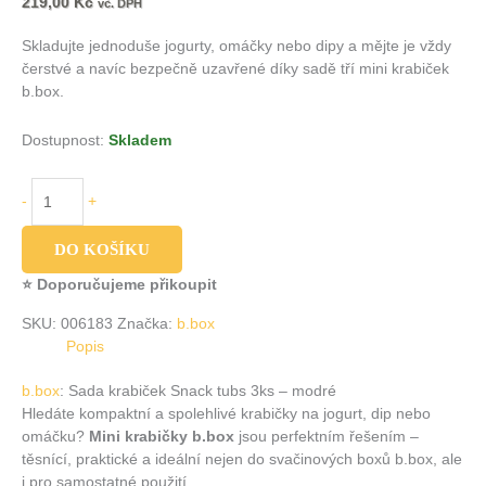
219,00
Kč
vč. DPH
Skladujte jednoduše jogurty, omáčky nebo dipy a mějte je vždy
čerstvé a navíc bezpečně uzavřené díky sadě tří mini krabiček
b.box.
Dostupnost:
Skladem
-
+
DO KOŠÍKU
⭐ Doporučujeme přikoupit
SKU:
006183
Značka:
b.box
Popis
b.box
: Sada krabiček Snack tubs 3ks – modré
Hledáte kompaktní a spolehlivé krabičky na jogurt, dip nebo
omáčku?
Mini krabičky b.box
jsou perfektním řešením –
těsnící, praktické a ideální nejen do svačinových boxů b.box, ale
i pro samostatné použití.