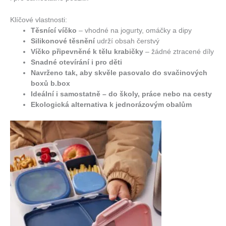
Klíčové vlastnosti:
Těsnící víčko
– vhodné na jogurty, omáčky a dipy
Silikonové těsnění
udrží obsah čerstvý
Víčko připevněné k tělu krabičky
– žádné ztracené díly
Snadné otevírání i pro děti
Navrženo tak, aby skvěle pasovalo do svačinových
boxů b.box
Ideální i samostatně – do školy, práce nebo na cesty
Ekologická alternativa k jednorázovým obalům