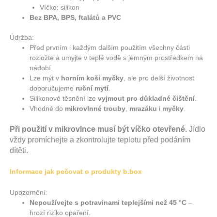
Víčko: silikon
Bez BPA, BPS, ftalátů a PVC
Údržba:
Před prvním i každým dalším použitím všechny části
rozložte a umyjte v teplé vodě s jemným prostředkem na
nádobí.
Lze mýt v
horním koši myčky
, ale pro delší životnost
doporučujeme
ruční mytí
.
Silikonové těsnění lze
vyjmout pro důkladné čištění
.
Vhodné do
mikrovlnné trouby
,
mrazáku
i
myčky
.
Při použití v mikrovlnce musí být víčko otevřené
. Jídlo
vždy promíchejte a zkontrolujte teplotu před podáním
dítěti.
Informace
jak pečovat o produkty
b.box
Upozornění:
Nepoužívejte s potravinami teplejšími než 45 °C
–
hrozí riziko opaření.