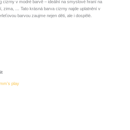
 cizrny v modré barvě – ideální na smyslové hraní na
, zima, … Tato krásná barva cizrny najde uplatnění v
eťovou barvou zaujme nejen děti, ale i dospělé.
it
mm's play