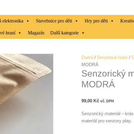
 elektronika
Stavebnice pro děti
Hry pro děti
Kreati
vé hraní
Magazín
Další kategorie
Senzorický
Domů
/
Smyslové hraní
/
S
materiál
MODRÁ
Senzorický m
-
barevná
MODRÁ
cizrna
MODRÁ
množství
99,00
Kč
vč. DPH
Senzorický materiál – krás
materiál pro senzory play.