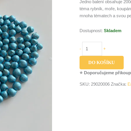
Jedno balení obsahuje 200g
téma rybník, moře, koupání
mnoha tématech a svou perl
Dostupnost:
Skladem
-
+
DO KOŠÍKU
⭐ Doporučujeme přikoup
SKU:
29020006
Značka:
E