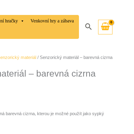
vní hračky
Venkovní hry a zábava
Hledat
enzorický materiál
/ Senzorický materiál – barevná cizrna
ateriál – barevná cizrna
ná barevná cizrna, kterou je možné použít jako sypký