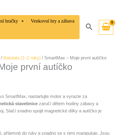
vní hračky
Venkovní hry a zábava
Hledat
/
Batolata (1–2 roky)
/ SmartMax – Moje první autíčko
oje první autíčko
čko SmartMax, nastartujte motor a vyrazte za
etická stavebnice
zaručí dětem hodiny zábavy a
oj. Stačí snadno spojit magnetické dílky a autíčko je
é, příjemné do ruky a snadno se s nimi manipuluje. Jsou