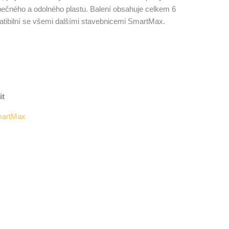
čného a odolného plastu. Balení obsahuje celkem 6
patibilní se všemi dalšími stavebnicemi SmartMax.
it
artMax