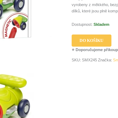
vyrobeny z měkkého, bezpe
dílků, které jsou plně kom
Dostupnost:
Skladem
DO KOŠÍKU
⭐ Doporučujeme přikoup
SKU:
SMX245
Značka:
Sm