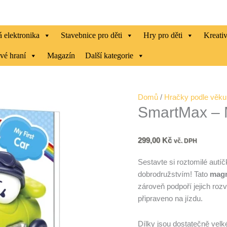
 elektronika
Stavebnice pro děti
Hry pro děti
Kreati
vé hraní
Magazín
Další kategorie
SmartMax
Domů
/
Hračky podle věku
SmartMax – M
-
Moje
první
299,00
Kč
vč. DPH
autíčko
množství
Sestavte si roztomilé autí
dobrodružstvím! Tato
magn
zároveň podpoří jejich rozv
připraveno na jízdu.
Dílky jsou dostatečně velk