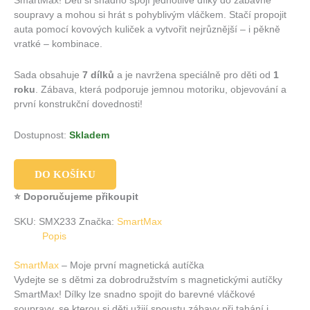
SmartMax! Děti si snadno spojí jednotlivé dílky do zábavné
soupravy a mohou si hrát s pohyblivým vláčkem. Stačí propojit
auta pomocí kovových kuliček a vytvořit nejrůznější – i pěkně
vratké – kombinace.
Sada obsahuje
7 dílků
a je navržena speciálně pro děti od
1
roku
. Zábava, která podporuje jemnou motoriku, objevování a
první konstrukční dovednosti!
Dostupnost:
Skladem
DO KOŠÍKU
⭐ Doporučujeme přikoupit
SKU:
SMX233
Značka:
SmartMax
Popis
SmartMax
– Moje první magnetická autíčka
Vydejte se s dětmi za dobrodružstvím s magnetickými autíčky
SmartMax! Dílky lze snadno spojit do barevné vláčkové
soupravy, se kterou si děti užijí spoustu zábavy při tahání i