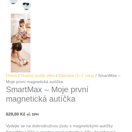
Domů
/
Hračky podle věku
/
Batolata (1–2 roky)
/ SmartMax –
Moje první magnetická autíčka
SmartMax – Moje první
magnetická autíčka
629,00
Kč
vč. DPH
Vydejte se na dobrodružnou jízdu s magnetickými autíčky