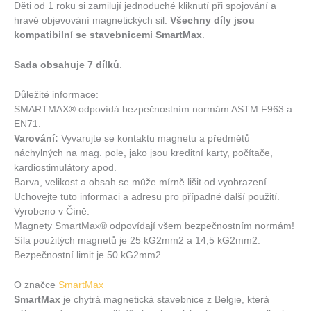
Děti od 1 roku si zamilují jednoduché kliknutí při spojování a
hravé objevování magnetických sil.
Všechny díly jsou
kompatibilní se stavebnicemi SmartMax
.
Sada obsahuje 7 dílků
.
Důležité informace:
SMARTMAX® odpovídá bezpečnostním normám ASTM F963 a
EN71.
Varování:
Vyvarujte se kontaktu magnetu a předmětů
náchylných na mag. pole, jako jsou kreditní karty, počítače,
kardiostimulátory apod.
Barva, velikost a obsah se může mírně lišit od vyobrazení.
Uchovejte tuto informaci a adresu pro případné další použití.
Vyrobeno v Číně.
Magnety SmartMax® odpovídají všem bezpečnostním normám!
Síla použitých magnetů je 25 kG2mm2 a 14,5 kG2mm2.
Bezpečnostní limit je 50 kG2mm2.
O značce
SmartMax
SmartMax
je chytrá magnetická stavebnice z Belgie, která