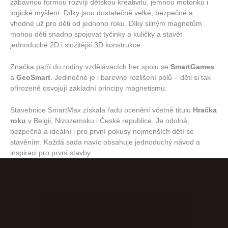
zábavnou formou rozvíjí dětskou kreativitu, jemnou motoriku i
logické myšlení. Dílky jsou dostatečně velké, bezpečné a
vhodné už pro děti od jednoho roku. Díky silným magnetům
mohou děti snadno spojovat tyčinky a kuličky a stavět
jednoduché 2D i složitější 3D konstrukce.
Značka patří do rodiny vzdělávacích her spolu se
SmartGames
a
GeoSmart
. Jedinečné je i barevné rozlišení pólů – děti si tak
přirozeně osvojují základní principy magnetismu.
Stavebnice SmartMax získala řadu ocenění včetně titulu
Hračka
roku
v Belgii, Nizozemsku i České republice. Je odolná,
bezpečná a ideální i pro první pokusy nejmenších dětí se
stavěním. Každá sada navíc obsahuje jednoduchý návod a
inspiraci pro první stavby.