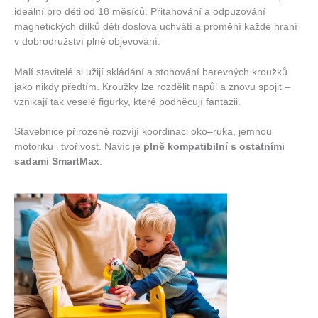
ideální pro děti od 18 měsíců. Přitahování a odpuzování
magnetických dílků děti doslova uchvátí a promění každé hraní
v dobrodružství plné objevování.
Malí stavitelé si užijí skládání a stohování barevných kroužků
jako nikdy předtím. Kroužky lze rozdělit napůl a znovu spojit –
vznikají tak veselé figurky, které podněcují fantazii.
Stavebnice přirozeně rozvíjí koordinaci oko–ruka, jemnou
motoriku i tvořivost. Navíc je
plně kompatibilní s ostatními
sadami SmartMax
.