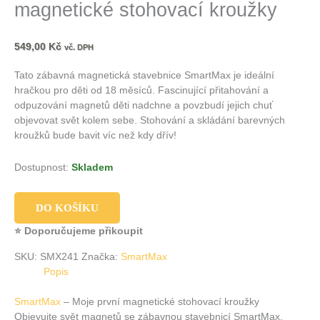
magnetické stohovací kroužky
549,00
Kč
vč. DPH
Tato zábavná magnetická stavebnice SmartMax je ideální
hračkou pro děti od 18 měsíců. Fascinující přitahování a
odpuzování magnetů děti nadchne a povzbudí jejich chuť
objevovat svět kolem sebe. Stohování a skládání barevných
kroužků bude bavit víc než kdy dřív!
Dostupnost:
Skladem
DO KOŠÍKU
⭐ Doporučujeme přikoupit
SKU:
SMX241
Značka:
SmartMax
Popis
SmartMax
– Moje první magnetické stohovací kroužky
Objevujte svět magnetů se zábavnou stavebnicí SmartMax,