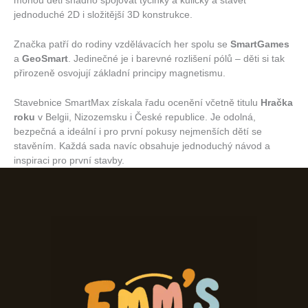
mohou děti snadno spojovat tyčinky a kuličky a stavět
jednoduché 2D i složitější 3D konstrukce.
Značka patří do rodiny vzdělávacích her spolu se
SmartGames
a
GeoSmart
. Jedinečné je i barevné rozlišení pólů – děti si tak
přirozeně osvojují základní principy magnetismu.
Stavebnice SmartMax získala řadu ocenění včetně titulu
Hračka
roku
v Belgii, Nizozemsku i České republice. Je odolná,
bezpečná a ideální i pro první pokusy nejmenších dětí se
stavěním. Každá sada navíc obsahuje jednoduchý návod a
inspiraci pro první stavby.