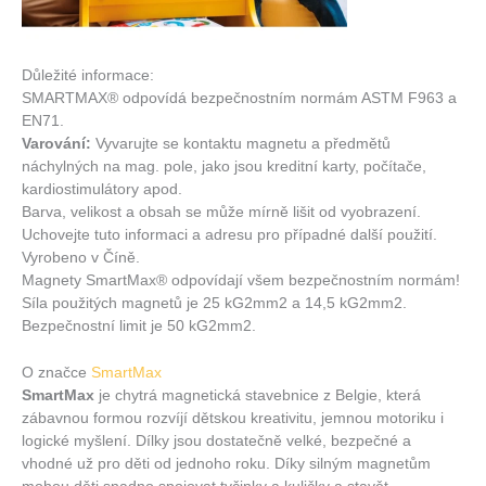
Důležité informace:
SMARTMAX® odpovídá bezpečnostním normám ASTM F963 a
EN71.
Varování:
Vyvarujte se kontaktu magnetu a předmětů
náchylných na mag. pole, jako jsou kreditní karty, počítače,
kardiostimulátory apod.
Barva, velikost a obsah se může mírně lišit od vyobrazení.
Uchovejte tuto informaci a adresu pro případné další použití.
Vyrobeno v Číně.
Magnety SmartMax® odpovídají všem bezpečnostním normám!
Síla použitých magnetů je 25 kG2mm2 a 14,5 kG2mm2.
Bezpečnostní limit je 50 kG2mm2.
O značce
SmartMax
SmartMax
je chytrá magnetická stavebnice z Belgie, která
zábavnou formou rozvíjí dětskou kreativitu, jemnou motoriku i
logické myšlení. Dílky jsou dostatečně velké, bezpečné a
vhodné už pro děti od jednoho roku. Díky silným magnetům