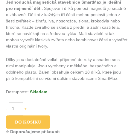
Jednoduchá magnetická stavebnice SmartMax je ideální
pro nejmenší děti.
Spojování dílků pomocí magnetů je snadné
a zábavné. Děti si z každých tří částí mohou postavit jedno z
šesti zvířátek – žirafu, lva, nosorožce, slona, krokodýla nebo
hrocha. Každé zvířátko se skládá z přední a zadní části těla,
které se navlékají na středovou tyčku. Malí stavitelé si tak
mohou vytvořit klasická zvířata nebo kombinovat části a vytvářet
vlastní originální tvory.
Dílky jsou dostatečně velké, příjemné do ruky a snadno se s
nimi manipuluje. Jsou vyrobeny z měkkého, bezpečného a
odolného plastu. Balení obsahuje celkem 18 dílků, které jsou
plně kompatibilní se všemi dalšími stavebnicemi SmartMax.
Dostupnost:
Skladem
-
+
DO KOŠÍKU
⭐ Doporučujeme přikoupit