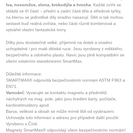
lva, nosorožce, slona, krokodýla a hrocha
. Každé zvíře se
skládá ze tří částí – přední a zadní části těla a středové tyčky,
na kterou se jednotlivé díly snadno nasazují. Děti si tak mohou
sestavit buď reálná zvířata, nebo části různě kombinovat a
vytvářet vlastní fantastické tvory.
Dílky jsou dostatečně velké, příjemné na dotek a snadno
uchopitelné i pro malé dětské ruce. Jsou vyrobeny z měkkého,
bezpečného a odolného plastu. Navíc jsou plně kompatibilní se
všemi ostatními stavebnicemi SmartMax.
Důležité informace:
SMARTMAX® odpovídá bezpečnostním normám ASTM F963 a
EN71.
Varování:
Vyvarujte se kontaktu magnetu a předmětů
náchylných na mag. pole, jako jsou kreditní karty, počítače,
kardiostimulátory apod.
Barva, velikost a obsah se může mírně lišit od vyobrazení.
Uchovejte tuto informaci a adresu pro případné další použití.
Vyrobeno v Číně.
Magnety SmartMax® odpovídají všem bezpečnostním normám!