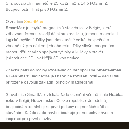
Síla použitých magnetů je 25 kG2mm2 a 14,5 kG2mm2.
Bezpečnostní limit je 50 kG2mm2.
O značce
SmartMax
SmartMax
je chytrá magnetická stavebnice z Belgie, která
zábavnou formou rozvíjí dětskou kreativitu, jemnou motoriku i
logické myšlení. Dílky jsou dostatečně velké, bezpečné a
vhodné už pro děti od jednoho roku. Díky silným magnetům
mohou děti snadno spojovat tyčinky a kuličky a stavět
jednoduché 2D i složitější 3D konstrukce.
Značka patří do rodiny vzdělávacích her spolu se
SmartGames
a
GeoSmart
. Jedinečné je i barevné rozlišení pólů – děti si tak
přirozeně osvojují základní principy magnetismu.
Stavebnice SmartMax získala řadu ocenění včetně titulu
Hračka
roku
v Belgii, Nizozemsku i České republice. Je odolná,
bezpečná a ideální i pro první pokusy nejmenších dětí se
stavěním. Každá sada navíc obsahuje jednoduchý návod a
inspiraci pro první stavby.