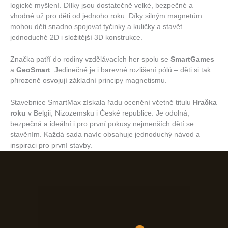
logické myšlení. Dílky jsou dostatečně velké, bezpečné a
vhodné už pro děti od jednoho roku. Díky silným magnetům
mohou děti snadno spojovat tyčinky a kuličky a stavět
jednoduché 2D i složitější 3D konstrukce.
Značka patří do rodiny vzdělávacích her spolu se
SmartGames
a
GeoSmart
. Jedinečné je i barevné rozlišení pólů – děti si tak
přirozeně osvojují základní principy magnetismu.
Stavebnice SmartMax získala řadu ocenění včetně titulu
Hračka
roku
v Belgii, Nizozemsku i České republice. Je odolná,
bezpečná a ideální i pro první pokusy nejmenších dětí se
stavěním. Každá sada navíc obsahuje jednoduchý návod a
inspiraci pro první stavby.