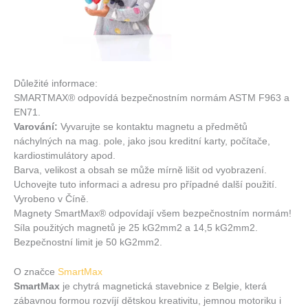
Důležité informace:
SMARTMAX® odpovídá bezpečnostním normám ASTM F963 a
EN71.
Varování:
Vyvarujte se kontaktu magnetu a předmětů
náchylných na mag. pole, jako jsou kreditní karty, počítače,
kardiostimulátory apod.
Barva, velikost a obsah se může mírně lišit od vyobrazení.
Uchovejte tuto informaci a adresu pro případné další použití.
Vyrobeno v Číně.
Magnety SmartMax® odpovídají všem bezpečnostním normám!
Síla použitých magnetů je 25 kG2mm2 a 14,5 kG2mm2.
Bezpečnostní limit je 50 kG2mm2.
O značce
SmartMax
SmartMax
je chytrá magnetická stavebnice z Belgie, která
zábavnou formou rozvíjí dětskou kreativitu, jemnou motoriku i