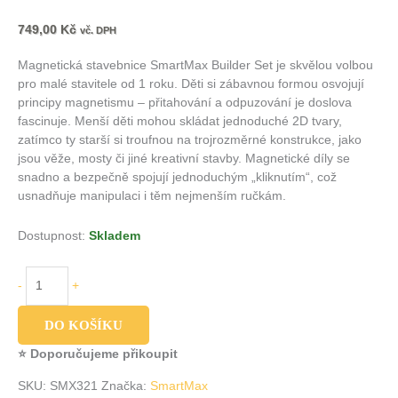
749,00
Kč
vč. DPH
Magnetická stavebnice SmartMax Builder Set je skvělou volbou
pro malé stavitele od 1 roku. Děti si zábavnou formou osvojují
principy magnetismu – přitahování a odpuzování je doslova
fascinuje. Menší děti mohou skládat jednoduché 2D tvary,
zatímco ty starší si troufnou na trojrozměrné konstrukce, jako
jsou věže, mosty či jiné kreativní stavby. Magnetické díly se
snadno a bezpečně spojují jednoduchým „kliknutím“, což
usnadňuje manipulaci i těm nejmenším ručkám.
Dostupnost:
Skladem
-
+
DO KOŠÍKU
⭐ Doporučujeme přikoupit
SKU:
SMX321
Značka:
SmartMax