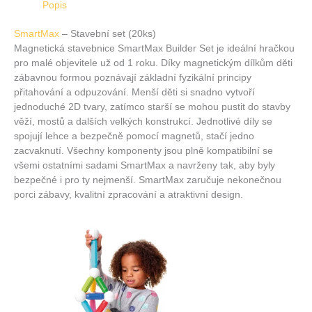
Popis
SmartMax
– Stavební set (20ks)
Magnetická stavebnice SmartMax Builder Set je ideální hračkou
pro malé objevitele už od 1 roku. Díky magnetickým dílkům děti
zábavnou formou poznávají základní fyzikální principy
přitahování a odpuzování. Menší děti si snadno vytvoří
jednoduché 2D tvary, zatímco starší se mohou pustit do stavby
věží, mostů a dalších velkých konstrukcí. Jednotlivé díly se
spojují lehce a bezpečně pomocí magnetů, stačí jedno
zacvaknutí. Všechny komponenty jsou plně kompatibilní se
všemi ostatními sadami SmartMax a navrženy tak, aby byly
bezpečné i pro ty nejmenší. SmartMax zaručuje nekonečnou
porci zábavy, kvalitní zpracování a atraktivní design.