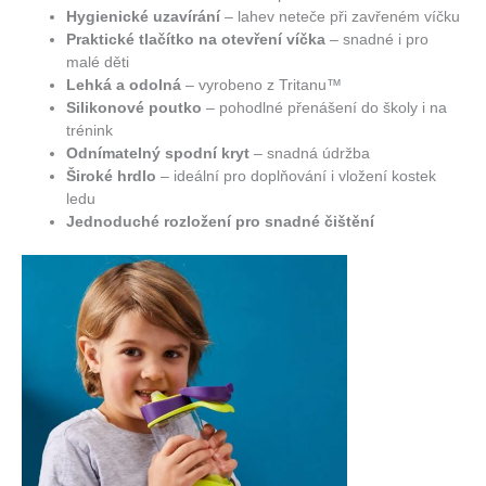
Hygienické uzavírání
– lahev neteče při zavřeném víčku
Praktické tlačítko na otevření víčka
– snadné i pro
malé děti
Lehká a odolná
– vyrobeno z Tritanu™
Silikonové poutko
– pohodlné přenášení do školy i na
trénink
Odnímatelný spodní kryt
– snadná údržba
Široké hrdlo
– ideální pro doplňování i vložení kostek
ledu
Jednoduché rozložení pro snadné čištění