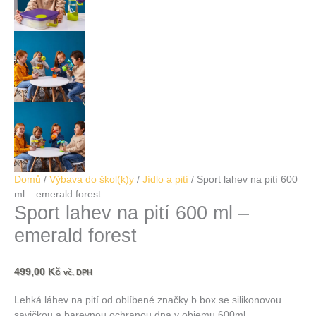
Domů
/
Výbava do škol(k)y
/
Jídlo a pití
/ Sport lahev na pití 600
ml – emerald forest
Sport lahev na pití 600 ml –
emerald forest
499,00
Kč
vč. DPH
Lehká láhev na pití od oblíbené značky b.box se silikonovou
savičkou a barevnou ochranou dna v objemu 600ml.