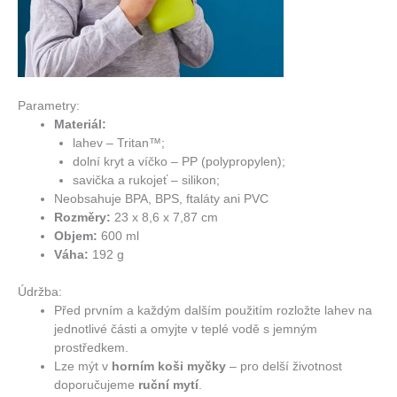
Parametry:
Materiál:
lahev – Tritan™;
dolní kryt a víčko – PP (polypropylen);
savička a rukojeť – silikon;
Neobsahuje BPA, BPS, ftaláty ani PVC
Rozměry:
23 x 8,6 x 7,87 cm
Objem:
600 ml
Váha:
192 g
Údržba:
Před prvním a každým dalším použitím rozložte lahev na
jednotlivé části a omyjte v teplé vodě s jemným
prostředkem.
Lze mýt v
horním koši myčky
– pro delší životnost
doporučujeme
ruční mytí
.