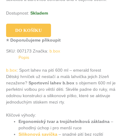
Dostupnost:
Skladem
DO KOŠÍKU
⭐ Doporučujeme přikoupit
SKU:
007173
Značka:
b.box
Popis
b.box
: Sport lahev na pití 600 ml – emerald forest
Dětský hrníček už nestačí a malá lahvička jejich žízeň
nezažene?
Sportovní lahev b.box
s objemem 600 ml je
perfektní volbou pro větší děti. Skvěle padne do ruky, má
odolnou konstrukci a silikonové pítko, které se aktivuje
jednoduchým stiskem mezi rty.
Klíčové výhody:
Ergonomický tvar a trojúhelníková základna
–
pohodlný úchop i pro menší ruce
Silikonová savička
– snadné pití bez rozlití