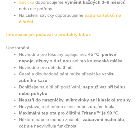
Savičku
doporučujeme
vyměnit každých 3–6 měsíců
nebo dle potřeby.
Na čištění savičky doporučujeme
sadu kartáčků na
čištění
.
Informace jak pečovat o produkty b.box
Upozornění:
Nevhodné pro tekutiny teplejší než
45 °C
,
perlivé
nápoje
,
džusy s dužinou
ani pro
kojenecká mléka
.
Nevhodné pro děti do
3 let
.
Časté a dlouhodobé sání může přispět ke vzniku
zubního kazu
.
Dohlížejte na dítě při používání,
nepoužívat při běhu
nebo pohybu
.
Nepatří do mrazničky, mikrovlnky ani klasické trouby
.
Nevystavujte přímému slunci nebo zdrojům tepla.
Maximální teplota pro čištění Tritanu™ je 90 °C
.
Některé nápoje mohou způsobit
zabarvení materiálu
,
což ale neovlivňuje funkčnost.