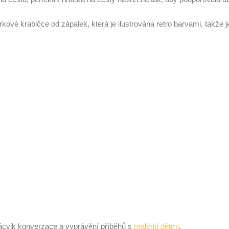
kové krabičce od zápalek, která je ilustrována retro barvami, takž
 nácvik konverzace a vyprávění příběhů s
malými dětmi
.