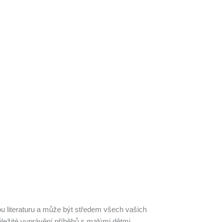
 literaturu a může být středem všech vašich
ležité vyprávění příběhů s malými dětmi.