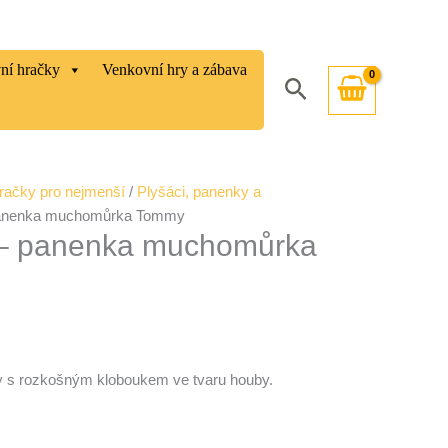
vní hračky
Venkovní hry a zábava
Hledat
račky pro nejmenší
/
Plyšáci, panenky a
panenka muchomůrka Tommy
– panenka muchomůrka
 s rozkošným kloboukem ve tvaru houby.