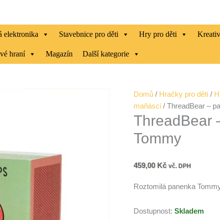
 elektronika
Stavebnice pro děti
Hry pro děti
Kreati
vé hraní
Magazín
Další kategorie
ThreadBear
Domů
/
Hračky pro děti
/
H
-
maňásci
/ ThreadBear – 
ThreadBear 
panenka
muchomůrka
Tommy
Tommy
množství
459,00
Kč
vč. DPH
Roztomilá panenka Tommy
Dostupnost:
Skladem