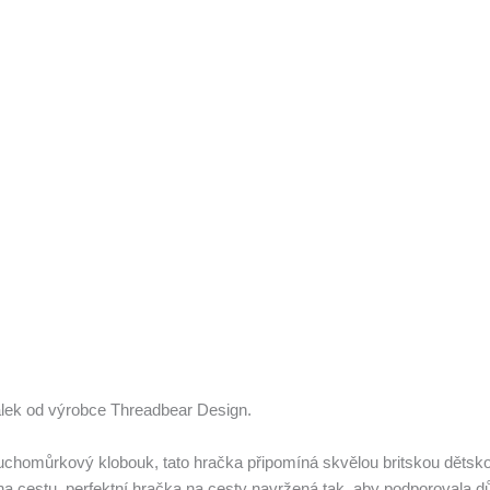
lek od výrobce Threadbear Design.
omůrkový klobouk, tato hračka připomíná skvělou britskou dětskou
a cestu, perfektní hračka na cesty navržená tak, aby podporovala dů