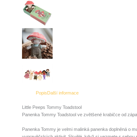
Popis
Další informace
Little Peeps Tommy Toadstool
Panenka Tommy Toadstool ve zvětšené krabičce od zápa
Panenka Tommy je velmi malinká panenka doplněná o much
vypravěčských aktivit. Skvělé, když si vezmete s sebou n