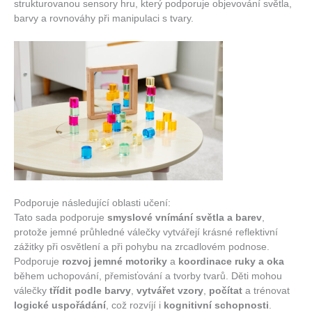
strukturovanou sensory hru, který podporuje objevování světla,
barvy a rovnováhy při manipulaci s tvary.
Podporuje následující oblasti učení:
Tato sada podporuje
smyslové vnímání světla a barev
,
protože jemné průhledné válečky vytvářejí krásné reflektivní
zážitky při osvětlení a při pohybu na zrcadlovém podnose.
Podporuje
rozvoj jemné motoriky
a
koordinace ruky a oka
během uchopování, přemisťování a tvorby tvarů. Děti mohou
válečky
třídit podle barvy
,
vytvářet vzory
,
počítat
a trénovat
logické uspořádání
, což rozvíjí i
kognitivní schopnosti
.