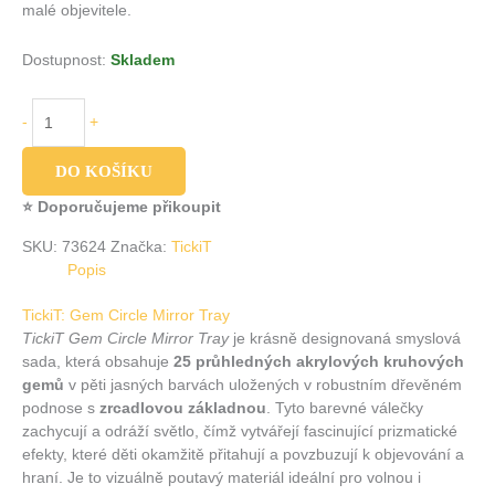
malé objevitele.
Dostupnost:
Skladem
-
+
DO KOŠÍKU
⭐ Doporučujeme přikoupit
SKU:
73624
Značka:
TickiT
Popis
TickiT:
Gem Circle Mirror Tray
TickiT Gem Circle Mirror Tray
je krásně designovaná smyslová
sada, která obsahuje
25 průhledných akrylových kruhových
gemů
v pěti jasných barvách uložených v robustním dřevěném
podnose s
zrcadlovou základnou
. Tyto barevné válečky
zachycují a odráží světlo, čímž vytvářejí fascinující prizmati­cké
efekty, které děti okamžitě přitahují a povzbuzují k objevování a
hraní. Je to vizuálně poutavý materiál ideální pro volnou i