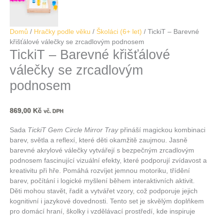
Domů
/
Hračky podle věku
/
Školáci (6+ let)
/ TickiT – Barevné
křišťálové válečky se zrcadlovým podnosem
TickiT – Barevné křišťálové
válečky se zrcadlovým
podnosem
869,00
Kč
vč. DPH
Sada
TickiT Gem Circle Mirror Tray
přináší magickou kombinaci
barev, světla a reflexí, které děti okamžitě zaujmou. Jasně
barevné akrylové válečky vytvářejí s bezpečným zrcadlovým
podnosem fascinující vizuální efekty, které podporují zvídavost a
kreativitu při hře. Pomáhá rozvíjet jemnou motoriku, třídění
barev, počítání i logické myšlení během interaktivních aktivit.
Děti mohou stavět, řadit a vytvářet vzory, což podporuje jejich
kognitivní i jazykové dovednosti. Tento set je skvělým doplňkem
pro domácí hraní, školky i vzdělávací prostředí, kde inspiruje