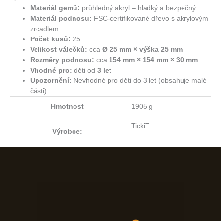
Materiál gemů:
průhledný akryl – hladký a bezpečný
Materiál podnosu:
FSC-certifikované dřevo s akrylovým
zrcadlem
Počet kusů:
25
Velikost válečků:
cca
Ø 25 mm × výška 25 mm
Rozměry podnosu:
cca
154 mm × 154 mm × 30 mm
Vhodné pro:
děti od
3 let
Upozornění:
Nevhodné pro děti do 3 let (obsahuje malé
části)
Hmotnost
1905 g
TickiT
Výrobce: