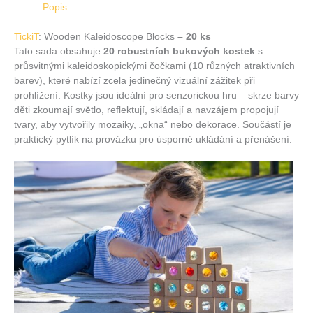
Popis
TickiT
: Wooden Kaleidoscope Blocks
– 20 ks
Tato sada obsahuje
20 robustních bukových kostek
s
průsvitnými kaleidoskopickými čočkami (10 různých atraktivních
barev), které nabízí zcela jedinečný vizuální zážitek při
prohlížení. Kostky jsou ideální pro senzorickou hru – skrze barvy
děti zkoumají světlo, reflektují, skládají a navzájem propojují
tvary, aby vytvořily mozaiky, „okna“ nebo dekorace. Součástí je
praktický pytlík na provázku pro úsporné ukládání a přenášení.