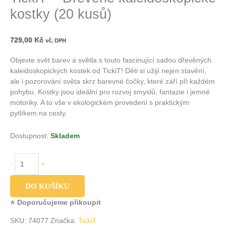
kostky (20 kusů)
729,00
Kč
vč. DPH
Objevte svět barev a světla s touto fascinující sadou dřevěných
kaleidoskopických kostek od TickiT! Děti si užijí nejen stavění,
ale i pozorování světa skrz barevné čočky, které září při každém
pohybu. Kostky jsou ideální pro rozvoj smyslů, fantazie i jemné
motoriky. A to vše v ekologickém provedení s praktickým
pytlíkem na cesty.
Dostupnost:
Skladem
-
+
DO KOŠÍKU
⭐ Doporučujeme přikoupit
SKU:
74077
Značka:
TickiT