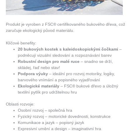
Produkt je vyroben z FSC® certifikovaného bukového dřeva, což
zaručuje ekologický původ materiálu.
Klíčové benefity:
20 bukových kostek s kaleidoskopickými čočkami
–
podněcují vizuální sledování a rozpoznávání barev
Robustní design pro malé ruce
– snadno se drží,
skládej, řaď nebo stav!
Podpora výuky
– ideální pro rozvoj motoriky, logiky,
barvového vnímání a popisného vyjadřování
Ekologické materiály
– FSC® bukové dřevo a úložný
textilní pytlík pro udržitelnou hru
Oblasti rozvoje:
Osobní rozvoj – společná hra
Fyzický rozvoj – motorické dovednosti, konstrukce
Komunikace a jazyk – popisný jazyk
Expresivní umění a design – imaginativní hra