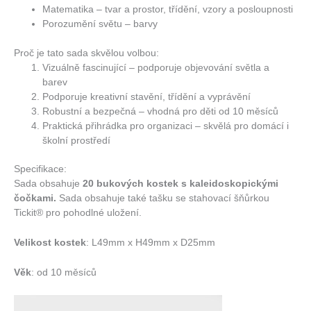
Matematika – tvar a prostor, třídění, vzory a posloupnosti
Porozumění světu – barvy
Proč je tato sada skvělou volbou:
Vizuálně fascinující – podporuje objevování světla a
barev
Podporuje kreativní stavění, třídění a vyprávění
Robustní a bezpečná – vhodná pro děti od 10 měsíců
Praktická přihrádka pro organizaci – skvělá pro domácí i
školní prostředí
Specifikace:
Sada obsahuje
20 bukových kostek s kaleidoskopickými
čočkami.
Sada obsahuje také tašku se stahovací šňůrkou
Tickit® pro pohodlné uložení.
Velikost kostek
: L49mm x H49mm x D25mm
Věk
: od 10 měsíců