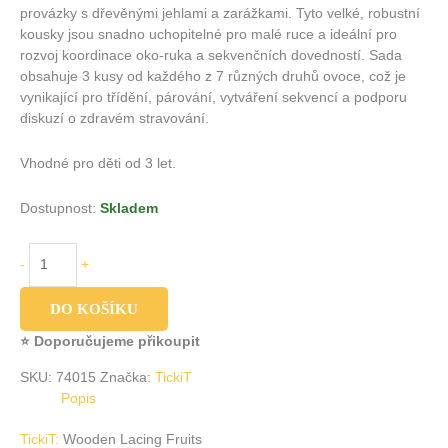
provázky s dřevěnými jehlami a zarážkami. Tyto velké, robustní
kousky jsou snadno uchopitelné pro malé ruce a ideální pro
rozvoj koordinace oko-ruka a sekvenčních dovedností. Sada
obsahuje 3 kusy od každého z 7 různých druhů ovoce, což je
vynikající pro třídění, párování, vytváření sekvencí a podporu
diskuzí o zdravém stravování.
Vhodné pro děti od 3 let.
Dostupnost:
Skladem
-
+
DO KOŠÍKU
⭐ Doporučujeme přikoupit
SKU:
74015
Značka:
TickiT
Popis
TickiT:
Wooden Lacing Fruits