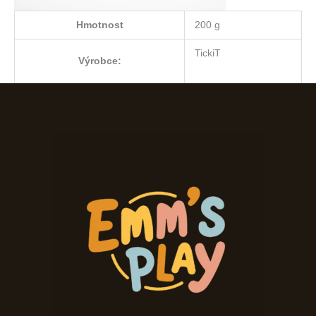
Hmotnost
200 g
TickiT
Výrobce: