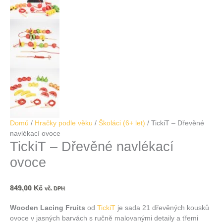
Domů
/
Hračky podle věku
/
Školáci (6+ let)
/ TickiT – Dřevěné
navlékací ovoce
TickiT – Dřevěné navlékací
ovoce
849,00
Kč
vč. DPH
Wooden Lacing Fruits
od
TickiT
je sada 21 dřevěných kousků
ovoce v jasných barvách s ručně malovanými detaily a třemi