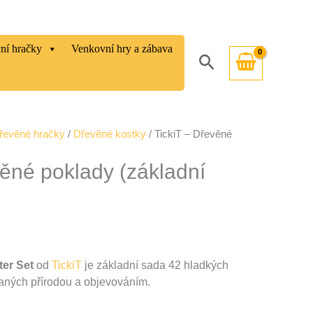
vní hračky
Venkovní hry a zábava
Hledat
řevěné hračky
/
Dřevěné kostky
/ TickiT – Dřevěné
věné poklady (základní
er Set
od
TickiT
je základní sada 42 hladkých
vaných přírodou a objevováním.