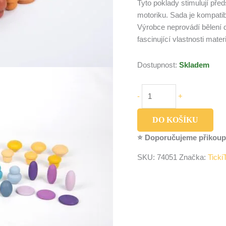
Tyto poklady stimulují před
motoriku.
Sada je kompatib
Výrobce neprovádí bělení d
fascinující vlastnosti materi
Dostupnost:
Skladem
-
+
DO KOŠÍKU
⭐ Doporučujeme přikoup
SKU:
74051
Značka:
Ticki