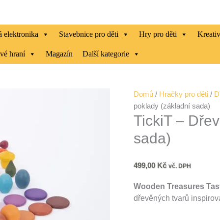
 elektronika
Stavebnice pro děti
Hry pro děti
Kreati
vé hraní
Magazín
Další kategorie
TickiT
Domů
/
Hračky pro děti
/
D
-
poklady (základní sada)
TickiT – Dře
Dřevěné
poklady
sada)
(základní
sada)
množství
499,00
Kč
vč. DPH
Wooden Treasures Tast
dřevěných tvarů inspiro