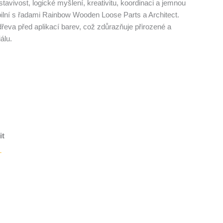
stavivost, logické myšlení, kreativitu, koordinaci a jemnou
ilní s řadami Rainbow Wooden Loose Parts a Architect.
řeva před aplikací barev, což zdůrazňuje přirozené a
álu.
it
T