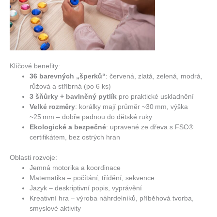
Klíčové benefity:
36 barevných „šperků“
: červená, zlatá, zelená, modrá,
růžová a stříbrná (po 6 ks)
3 šňůrky + bavlněný pytlík
pro praktické uskladnění
Velké rozměry
: korálky mají průměr ~30 mm, výška
~25 mm – dobře padnou do dětské ruky
Ekologické a bezpečné
: upravené ze dřeva s FSC®
certifikátem, bez ostrých hran
Oblasti rozvoje:
Jemná motorika a koordinace
Matematika – počítání, třídění, sekvence
Jazyk – deskriptivní popis, vyprávění
Kreativní hra – výroba náhrdelníků, příběhová tvorba,
smyslové aktivity