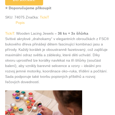
⭐ Doporučujeme přikoupit
SKU:
74075
Značka:
TickiT
Popis
TickiT
: Wooden Lacing Jewels
– 36 ks + 3x šňůrka
Svítivé akrylové „drahokamy“ v elegantních obroučkách z FSC®
bukového dřeva přinášejí dětem fascinující kombinaci jasu a
přírody. Každý korálek je oboustranně fazetovaný, což zajišťuje
maximální odraz světla a záblesky, které děti uchvátí. Díky
otvoru uprostřed lze korálky navlékat na tři šňůrky (součást
balení), aby vznikly barevné sekvence a vzory – ideální pro
rozvoj jemné motoriky, koordinace oko–ruka, třídění a počítání.
Sada podporuje také tvorbu popisných příběhů a rozvoj
řečových dovedností.