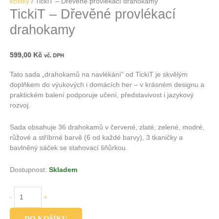
kostky
/ TickiT – Dřevěné provlékací drahokamy
TickiT – Dřevěné provlékací
drahokamy
599,00
Kč
vč. DPH
Tato sada „drahokamů na navlékání“ od TickiT je skvělým
doplňkem do výukových i domácích her – v krásném designu a
praktickém balení podporuje učení, představivost i jazykový
rozvoj.
Sada obsahuje 36 drahokamů v červené, zlaté, zelené, modré,
růžové a stříbrné barvě (6 od každé barvy), 3 tkaničky a
bavlněný sáček se stahovací šňůrkou.
Dostupnost:
Skladem
-
+
DO KOŠÍKU