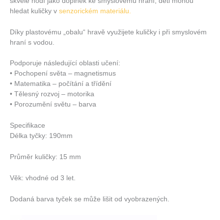
skvěle hodí jako doplněk ke smyslovému hraní, děti mohou
hledat kuličky v
senzorickém materiálu.
Díky plastovému „obalu“ hravě využijete kuličky i při smyslovém
hraní s vodou.
Podporuje následující oblasti učení:
• Pochopení světa – magnetismus
• Matematika – počítání a třídění
• Tělesný rozvoj – motorika
• Porozumění světu – barva
Specifikace
Délka tyčky: 190mm
Průměr kuličky: 15 mm
Věk: vhodné od 3 let.
Dodaná barva tyček se může lišit od vyobrazených.