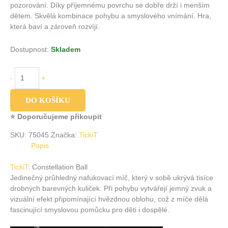
pozorování. Díky příjemnému povrchu se dobře drží i menším
dětem. Skvělá kombinace pohybu a smyslového vnímání. Hra,
která baví a zároveň rozvíjí.
Dostupnost:
Skladem
-
+
DO KOŠÍKU
⭐ Doporučujeme přikoupit
SKU:
75045
Značka:
TickiT
Popis
TickiT
: Constellation Ball
Jedinečný průhledný nafukovací míč, který v sobě ukrývá tisíce
drobných barevných kuliček. Při pohybu vytvářejí jemný zvuk a
vizuální efekt připomínající hvězdnou oblohu, což z míče dělá
fascinující smyslovou pomůcku pro děti i dospělé.