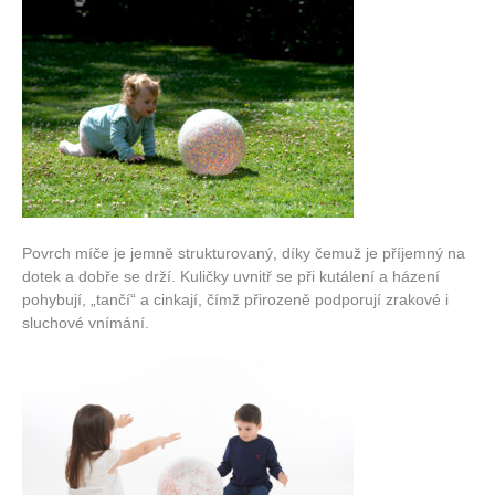
Povrch míče je jemně strukturovaný, díky čemuž je příjemný na
dotek a dobře se drží. Kuličky uvnitř se při kutálení a házení
pohybují, „tančí“ a cinkají, čímž přirozeně podporují zrakové i
sluchové vnímání.