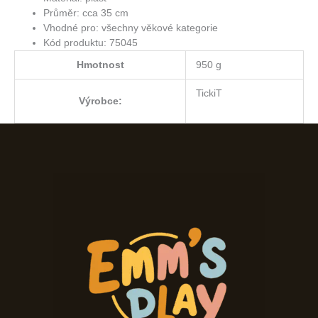
Průměr: cca 35 cm
Vhodné pro: všechny věkové kategorie
Kód produktu: 75045
Hmotnost
950 g
TickiT
Výrobce: