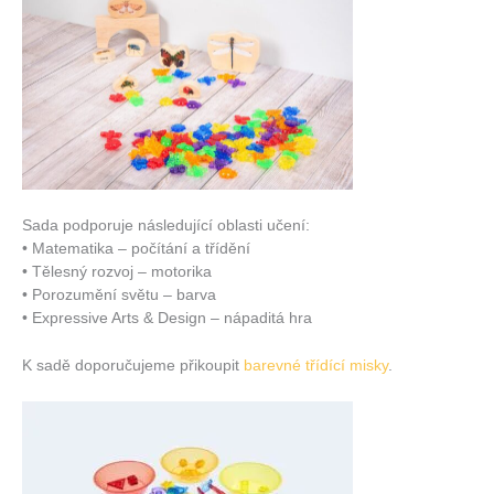
Sada podporuje následující oblasti učení:
• Matematika – počítání a třídění
• Tělesný rozvoj – motorika
• Porozumění světu – barva
• Expressive Arts & Design – nápaditá hra
K sadě doporučujeme přikoupit
barevné třídící misky
.