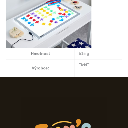
Hmotnost
515 g
TickiT
Výrobce: