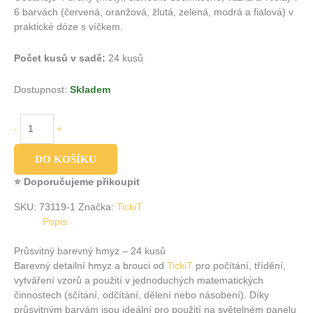
6 barvách (červená, oranžová, žlutá, zelená, modrá a fialová) v
praktické dóze s víčkem.
Počet kusů v sadě:
24 kusů
Dostupnost:
Skladem
-
+
DO KOŠÍKU
⭐ Doporučujeme přikoupit
SKU:
73119-1
Značka:
TickiT
Popis
Průsvitný barevný hmyz – 24 kusů
Barevný detailní hmyz a brouci od
TickiT
pro počítání, třídění,
vytváření vzorů a použití v jednoduchých matematických
činnostech (sčítání, odčítání, dělení nebo násobení). Díky
průsvitným barvám jsou ideální pro použití na světelném panelu