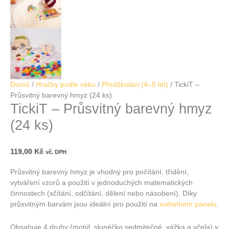
Domů
/
Hračky podle věku
/
Předškoláci (4–5 let)
/ TickiT –
Průsvitný barevný hmyz (24 ks)
TickiT – Průsvitný barevný hmyz
(24 ks)
119,00
Kč
vč. DPH
Průsvitný barevný hmyz je vhodný pro počítání, třídění,
vytváření vzorů a použití v jednoduchých matematických
činnostech (sčítání, odčítání, dělení nebo násobení). Díky
průsvitným barvám jsou ideální pro použití na
světelném panelu
.
Obsahuje 4 druhy (motýl, slunéčko sedmitečné, vážka a včela) v