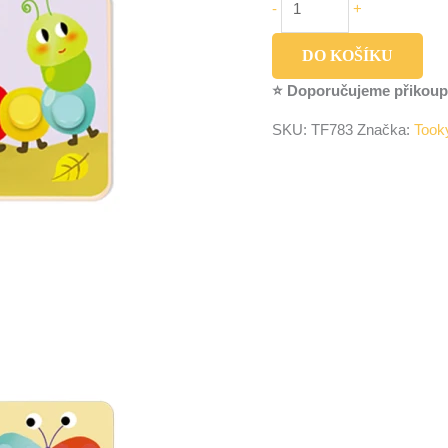
-
+
DO KOŠÍKU
⭐ Doporučujeme přikoup
SKU:
TF783
Značka:
Took