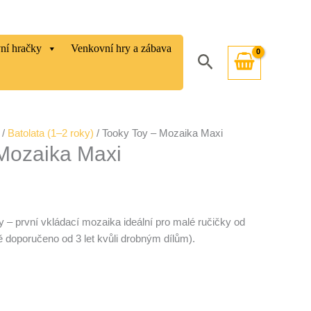
vní hračky
Venkovní hry a zábava
Hledat
/
Batolata (1–2 roky)
/ Tooky Toy – Mozaika Maxi
Mozaika Maxi
 – první vkládací mozaika ideální pro malé ručičky od
ě doporučeno od 3 let kvůli drobným dílům).