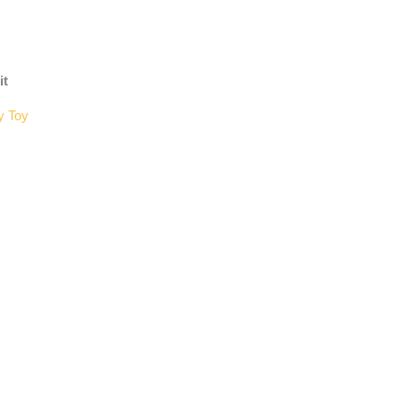
it
y Toy