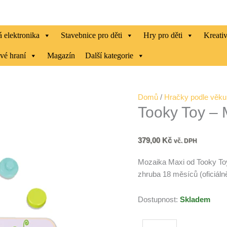
 elektronika
Stavebnice pro děti
Hry pro děti
Kreati
vé hraní
Magazín
Další kategorie
Tooky
Domů
/
Hračky podle věku
Tooky Toy – 
Toy
-
Mozaika
379,00
Kč
vč. DPH
Maxi
množství
Mozaika Maxi od Tooky Toy
zhruba 18 měsíců (oficiáln
Dostupnost:
Skladem