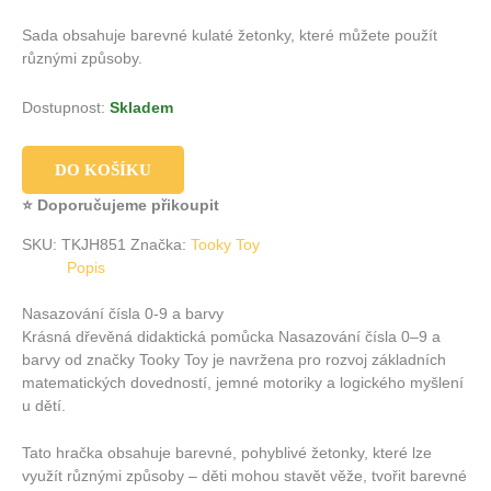
Sada obsahuje barevné kulaté žetonky, které můžete použít
různými způsoby.
Dostupnost:
Skladem
DO KOŠÍKU
⭐ Doporučujeme přikoupit
SKU:
TKJH851
Značka:
Tooky Toy
Popis
Nasazování čísla 0-9 a barvy
Krásná dřevěná didaktická pomůcka
Nasazování čísla 0–9 a
barvy od značky Tooky Toy je navržena pro rozvoj základních
matematických dovedností, jemné motoriky a logického myšlení
u dětí.
Tato hračka obsahuje barevné, pohyblivé žetonky, které lze
využít různými způsoby – děti mohou stavět věže, tvořit barevné