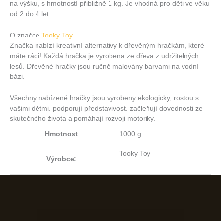
na výšku, s hmotností přibližně 1 kg. Je vhodná pro děti ve věku
od 2 do 4 let.
O značce
Tooky Toy
Značka nabízí kreativní alternativy k dřevěným hračkám, které
máte rádi! Každá hračka je vyrobena ze dřeva z udržitelných
lesů. Dřevěné hračky jsou ručně malovány barvami na vodní
bázi.
Všechny nabízené hračky jsou vyrobeny ekologicky, rostou s
vašimi dětmi, podporují představivost, začleňují dovednosti ze
skutečného života a pomáhají rozvoji motoriky.
Hmotnost
1000 g
Tooky Toy
Výrobce: