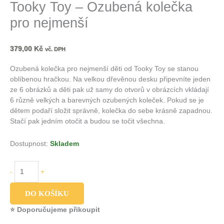
Tooky Toy – Ozubená kolečka
pro nejmenší
379,00
Kč
vč. DPH
Ozubená kolečka pro nejmenší děti od Tooky Toy se stanou
oblíbenou hračkou. Na velkou dřevěnou desku připevníte jeden
ze 6 obrázků a děti pak už samy do otvorů v obrázcích vkládají
6 různě velkých a barevných ozubených koleček. Pokud se je
dětem podaří složit správně, kolečka do sebe krásně zapadnou.
Stačí pak jedním otočit a budou se točit všechna.
Dostupnost:
Skladem
-
+
DO KOŠÍKU
⭐ Doporučujeme přikoupit