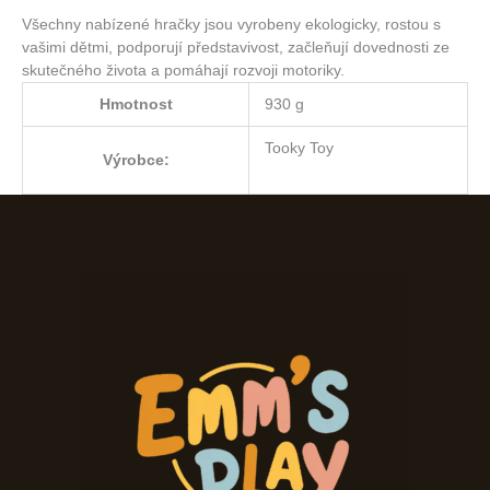
Všechny nabízené hračky jsou vyrobeny ekologicky, rostou s
vašimi dětmi, podporují představivost, začleňují dovednosti ze
skutečného života a pomáhají rozvoji motoriky.
Hmotnost
930 g
Tooky Toy
Výrobce: