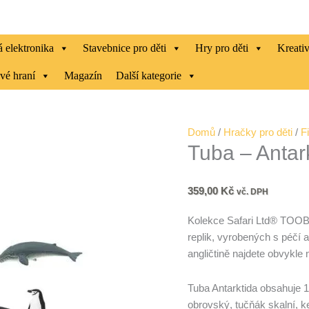
 elektronika
Stavebnice pro děti
Hry pro děti
Kreati
vé hraní
Magazín
Další kategorie
Tuba
Domů
/
Hračky pro děti
/
F
Tuba – Antar
-
Antarktida
množství
359,00
Kč
vč. DPH
Kolekce Safari Ltd® TOOB
replik, vyrobených s péčí 
angličtině najdete obvykle n
Tuba Antarktida obsahuje 10
obrovský, tučňák skalní, k