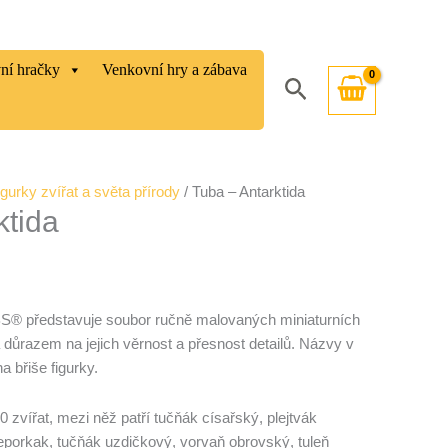
vní hračky
Venkovní hry a zábava
Hledat
igurky zvířat a světa přírody
/ Tuba – Antarktida
ktida
S® představuje soubor ručně malovaných miniaturních
a důrazem na jejich věrnost a přesnost detailů. Názvy v
a břiše figurky.
 zvířat, mezi něž patří tučňák císařský, plejtvák
eporkak, tučňák uzdičkový, vorvaň obrovský, tuleň