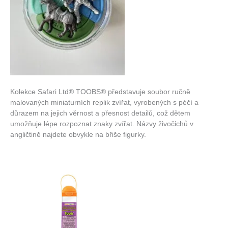
Kolekce Safari Ltd® TOOBS® představuje soubor ručně
malovaných miniaturních replik zvířat, vyrobených s péčí a
důrazem na jejich věrnost a přesnost detailů, což dětem
umožňuje lépe rozpoznat znaky zvířat. Názvy živočichů v
angličtině najdete obvykle na břiše figurky.