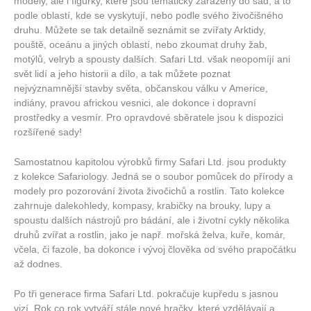
modely, ale i figurky, které jsou tématicky zařazeny do sad, a to
podle oblastí, kde se vyskytují, nebo podle svého živočišného
druhu. Můžete se tak detailně seznámit se zvířaty Arktidy,
pouště, oceánu a jiných oblastí, nebo zkoumat druhy žab,
motýlů, velryb a spousty dalších. Safari Ltd. však neopomíjí ani
svět lidí a jeho historii a dílo, a tak můžete poznat
nejvýznamnější stavby světa, občanskou válku v Americe,
indiány, pravou africkou vesnici, ale dokonce i dopravní
prostředky a vesmír. Pro opravdové sběratele jsou k dispozici
rozšířené sady!
Samostatnou kapitolou výrobků firmy Safari Ltd. jsou produkty
z kolekce Safariology. Jedná se o soubor pomůcek do přírody a
modely pro pozorování života živočichů a rostlin. Tato kolekce
zahrnuje dalekohledy, kompasy, krabičky na brouky, lupy a
spoustu dalších nástrojů pro bádání, ale i životní cykly několika
druhů zvířat a rostlin, jako je např. mořská želva, kuře, komár,
včela, či fazole, ba dokonce i vývoj člověka od svého prapočátku
až dodnes.
Po tři generace firma Safari Ltd. pokračuje kupředu s jasnou
vizí. Rok co rok vytváří stále nové hračky, které vzdělávají a