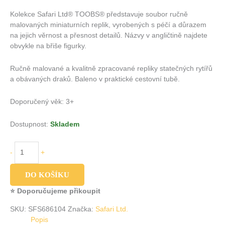
Kolekce Safari Ltd® TOOBS® představuje soubor ručně
malovaných miniaturních replik, vyrobených s péčí a důrazem
na jejich věrnost a přesnost detailů. Názvy v angličtině najdete
obvykle na břiše figurky.
Ručně malované a kvalitně zpracované repliky statečných rytířů
a obávaných draků. Baleno v praktické cestovní tubě.
Doporučený věk: 3+
Dostupnost:
Skladem
-
+
DO KOŠÍKU
⭐ Doporučujeme přikoupit
SKU:
SFS686104
Značka:
Safari Ltd.
Popis