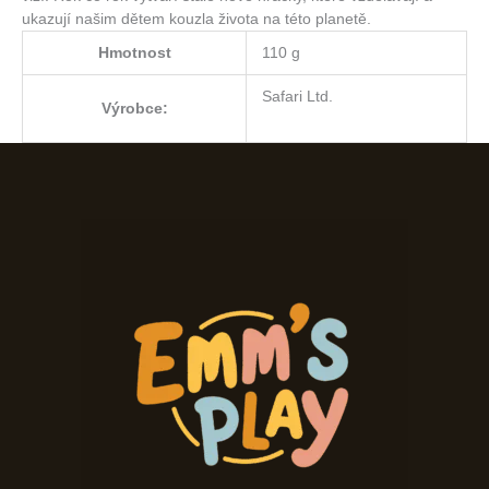
ukazují našim dětem kouzla života na této planetě.
Hmotnost
110 g
Safari Ltd.
Výrobce: