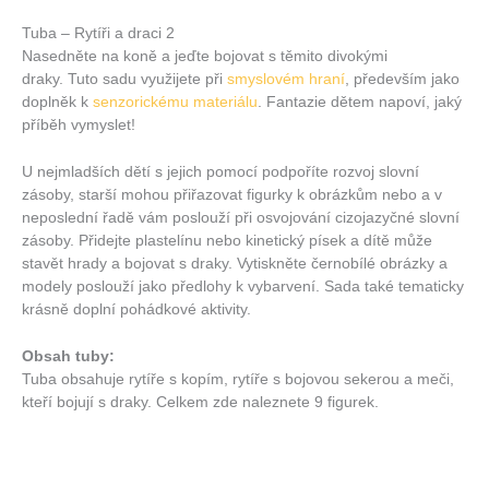
Tuba – Rytíři a draci 2
Nasedněte na koně a jeďte bojovat s těmito divokými
draky. Tuto sadu využijete při
smyslovém hraní
, především jako
doplněk k
senzorickému materiálu
. Fantazie dětem napoví, jaký
příběh vymyslet!
U nejmladších dětí s jejich pomocí podpoříte rozvoj slovní
zásoby, starší mohou přiřazovat figurky k obrázkům nebo a v
neposlední řadě vám poslouží při osvojování cizojazyčné slovní
zásoby. Přidejte plastelínu nebo kinetický písek a dítě může
stavět hrady a bojovat s draky. Vytiskněte černobílé obrázky a
modely poslouží jako předlohy k vybarvení. Sada také tematicky
krásně doplní pohádkové aktivity.
Obsah tuby:
Tuba obsahuje rytíře s kopím, rytíře s bojovou sekerou a meči,
kteří bojují s draky. Celkem zde naleznete 9 figurek.