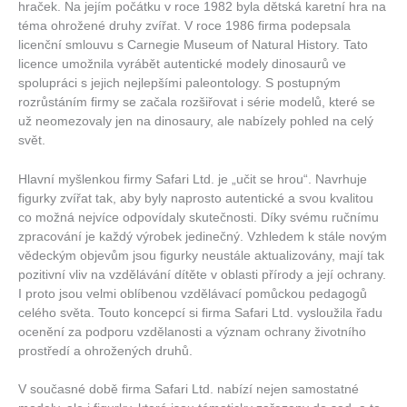
hraček. Na jejím počátku v roce 1982 byla dětská karetní hra na
téma ohrožené druhy zvířat. V roce 1986 firma podepsala
licenční smlouvu s Carnegie Museum of Natural History. Tato
licence umožnila vyrábět autentické modely dinosaurů ve
spolupráci s jejich nejlepšími paleontology. S postupným
rozrůstáním firmy se začala rozšiřovat i série modelů, které se
už neomezovaly jen na dinosaury, ale nabízely pohled na celý
svět.
Hlavní myšlenkou firmy Safari Ltd. je „učit se hrou“. Navrhuje
figurky zvířat tak, aby byly naprosto autentické a svou kvalitou
co možná nejvíce odpovídaly skutečnosti. Díky svému ručnímu
zpracování je každý výrobek jedinečný. Vzhledem k stále novým
vědeckým objevům jsou figurky neustále aktualizovány, mají tak
pozitivní vliv na vzdělávání dítěte v oblasti přírody a její ochrany.
I proto jsou velmi oblíbenou vzdělávací pomůckou pedagogů
celého světa. Touto koncepcí si firma Safari Ltd. vysloužila řadu
ocenění za podporu vzdělanosti a význam ochrany životního
prostředí a ohrožených druhů.
V současné době firma Safari Ltd. nabízí nejen samostatné