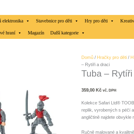
 elektronika
Stavebnice pro děti
Hry pro děti
Kreati
vé hraní
Magazín
Další kategorie
Tuba
Domů
/
Hračky pro děti
/
H
-
– Rytíři a draci
Tuba – Rytíři
Rytíři
a
draci
359,00
Kč
vč. DPH
množství
Kolekce Safari Ltd® TOOB
replik, vyrobených s péčí 
angličtině najdete obvykle n
Ručně malované a kvalitně 