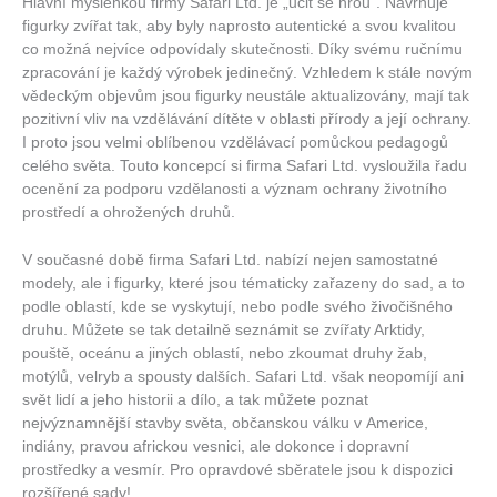
Hlavní myšlenkou firmy Safari Ltd. je „učit se hrou“. Navrhuje
figurky zvířat tak, aby byly naprosto autentické a svou kvalitou
co možná nejvíce odpovídaly skutečnosti. Díky svému ručnímu
zpracování je každý výrobek jedinečný. Vzhledem k stále novým
vědeckým objevům jsou figurky neustále aktualizovány, mají tak
pozitivní vliv na vzdělávání dítěte v oblasti přírody a její ochrany.
I proto jsou velmi oblíbenou vzdělávací pomůckou pedagogů
celého světa. Touto koncepcí si firma Safari Ltd. vysloužila řadu
ocenění za podporu vzdělanosti a význam ochrany životního
prostředí a ohrožených druhů.
V současné době firma Safari Ltd. nabízí nejen samostatné
modely, ale i figurky, které jsou tématicky zařazeny do sad, a to
podle oblastí, kde se vyskytují, nebo podle svého živočišného
druhu. Můžete se tak detailně seznámit se zvířaty Arktidy,
pouště, oceánu a jiných oblastí, nebo zkoumat druhy žab,
motýlů, velryb a spousty dalších. Safari Ltd. však neopomíjí ani
svět lidí a jeho historii a dílo, a tak můžete poznat
nejvýznamnější stavby světa, občanskou válku v Americe,
indiány, pravou africkou vesnici, ale dokonce i dopravní
prostředky a vesmír. Pro opravdové sběratele jsou k dispozici
rozšířené sady!