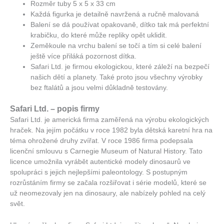
Rozměr tuby 5 x 5 x 33 cm
Každá figurka je detailně navržená a ručně malovaná
Balení se dá používat opakovaně, dítko tak má perfektní
krabičku, do které může repliky opět uklidit.
Zeměkoule na vrchu balení se točí a tím si celé balení
ještě více přiláká pozornost dítka.
Safari Ltd. je firmou ekologickou, které záleží na bezpečí
našich dětí a planety. Také proto jsou všechny výrobky
bez ftalátů a jsou velmi důkladně testovány.
Safari Ltd. – popis firmy
Safari Ltd. je americká firma zaměřená na výrobu ekologických
hraček. Na jejím počátku v roce 1982 byla dětská karetní hra na
téma ohrožené druhy zvířat. V roce 1986 firma podepsala
licenční smlouvu s Carnegie Museum of Natural History. Tato
licence umožnila vyrábět autentické modely dinosaurů ve
spolupráci s jejich nejlepšími paleontology. S postupným
rozrůstáním firmy se začala rozšiřovat i série modelů, které se
už neomezovaly jen na dinosaury, ale nabízely pohled na celý
svět.