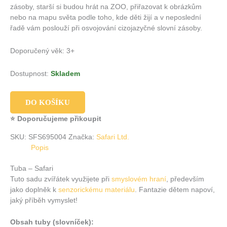
zásoby, starší si budou hrát na ZOO, přiřazovat k obrázkům
nebo na mapu světa podle toho, kde děti žijí a v neposlední
řadě vám poslouží při osvojování cizojazyčné slovní zásoby.
Doporučený věk: 3+
Dostupnost:
Skladem
DO KOŠÍKU
⭐ Doporučujeme přikoupit
SKU:
SFS695004
Značka:
Safari Ltd.
Popis
Tuba – Safari
Tuto sadu zvířátek využijete při
smyslovém hraní
, především
jako doplněk k
senzorickému materiálu
. Fantazie dětem napoví,
jaký příběh vymyslet!
Obsah tuby (slovníček):