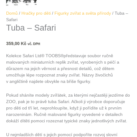
Domů
/
Hračky pro děti
/
Figurky zvířat a světa přírody
/ Tuba –
Safari
Tuba – Safari
359,00
Kč
vč. DPH
Kolekce Safari Ltd® TOOBS®představuje soubor ručně
malovaných miniaturních replik zvířat, vyrobených s péčí a
důrazem na jejich věrnost a přesnost detailů, což dětem
umožňuje lépe rozpoznat znaky zvířat. Názvy živočichů
v angličtině najdete obvykle na břiše figurky.
Pokud sháníte modely zvířátek, za kterými nejčastěji jezdíme do
ZOO, pak je to právě tuba Safari. Ačkoli ji výrobce doporučuje
pro děti od tří let, neprohloupíte, když ji pořídíte už k prvním
narozeninám. Ručně malované figurky vyvedené v detailech
dokáží dítěti pomoci rozeznat typické znaky jednotlivých zvířat.
U nejmladších dětí s jejich pomocí podpoříte rozvoj slovní