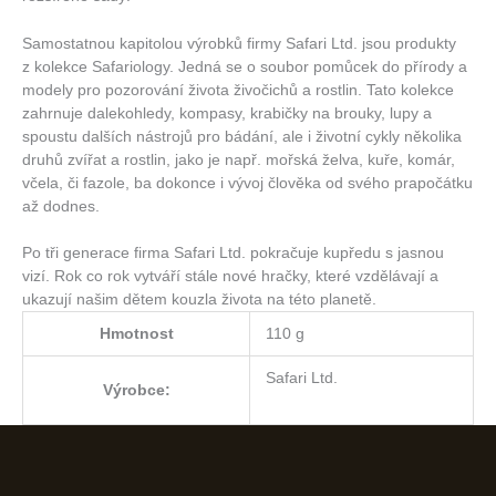
Samostatnou kapitolou výrobků firmy Safari Ltd. jsou produkty
z kolekce Safariology. Jedná se o soubor pomůcek do přírody a
modely pro pozorování života živočichů a rostlin. Tato kolekce
zahrnuje dalekohledy, kompasy, krabičky na brouky, lupy a
spoustu dalších nástrojů pro bádání, ale i životní cykly několika
druhů zvířat a rostlin, jako je např. mořská želva, kuře, komár,
včela, či fazole, ba dokonce i vývoj člověka od svého prapočátku
až dodnes.
Po tři generace firma Safari Ltd. pokračuje kupředu s jasnou
vizí. Rok co rok vytváří stále nové hračky, které vzdělávají a
ukazují našim dětem kouzla života na této planetě.
Hmotnost
110 g
Safari Ltd.
Výrobce: