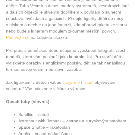
dítěte. Tuba Vesmír s deseti modely astronautů, vesmírných lodí
a dalších objektů je skvělým doplňkem k povídání o sluneční
soustavě, hvězdách a galaxiích. Přidejte figurky dítěti do mísy
s pískem a nechte na jeho fantazii, zda připraví raketu ke startu
nebo bude s lunárním modulem zkoumat měsíční povrch…
Podívejte se
na krásnou ukázku.
Pro práci s pomůckou doporučujeme vytisknout fotografii všech
modelů, která vám poslouží jako kontrolní list. Pro starší děti
vytiskněte obrázky s anglickými popisky, děti se tak nenásilnou
formou osvojí vesmírnou slovní zásobu.
Jak figurkami v dětech vzbudit
zájem o historii
objevování
vesmíru? Vše naleznete v článku výrobce.
Obsah tuby (slovník):
Satellite – satelit
Astronaut with Jetpack – astronaut s tryskovým batohem
Space Shuttle – raketoplán
Apollo – vesmírná loď Apolo