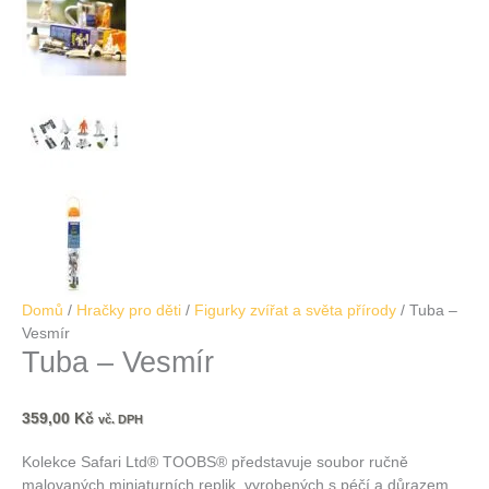
Domů
/
Hračky pro děti
/
Figurky zvířat a světa přírody
/ Tuba –
Vesmír
Tuba – Vesmír
359,00
Kč
vč. DPH
Kolekce Safari Ltd® TOOBS® představuje soubor ručně
malovaných miniaturních replik, vyrobených s péčí a důrazem