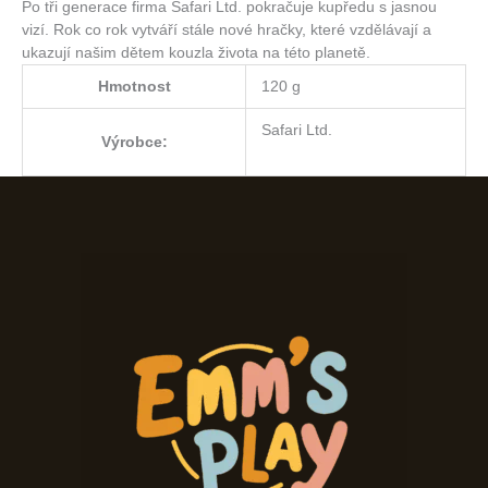
Po tři generace firma Safari Ltd. pokračuje kupředu s jasnou
vizí. Rok co rok vytváří stále nové hračky, které vzdělávají a
ukazují našim dětem kouzla života na této planetě.
Hmotnost
120 g
Safari Ltd.
Výrobce: