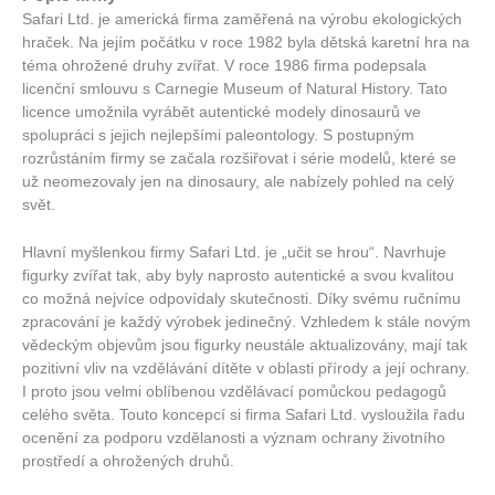
Safari Ltd. je americká firma zaměřená na výrobu ekologických
hraček. Na jejím počátku v roce 1982 byla dětská karetní hra na
téma ohrožené druhy zvířat. V roce 1986 firma podepsala
licenční smlouvu s Carnegie Museum of Natural History. Tato
licence umožnila vyrábět autentické modely dinosaurů ve
spolupráci s jejich nejlepšími paleontology. S postupným
rozrůstáním firmy se začala rozšiřovat i série modelů, které se
už neomezovaly jen na dinosaury, ale nabízely pohled na celý
svět.
Hlavní myšlenkou firmy Safari Ltd. je „učit se hrou“. Navrhuje
figurky zvířat tak, aby byly naprosto autentické a svou kvalitou
co možná nejvíce odpovídaly skutečnosti. Díky svému ručnímu
zpracování je každý výrobek jedinečný. Vzhledem k stále novým
vědeckým objevům jsou figurky neustále aktualizovány, mají tak
pozitivní vliv na vzdělávání dítěte v oblasti přírody a její ochrany.
I proto jsou velmi oblíbenou vzdělávací pomůckou pedagogů
celého světa. Touto koncepcí si firma Safari Ltd. vysloužila řadu
ocenění za podporu vzdělanosti a význam ochrany životního
prostředí a ohrožených druhů.