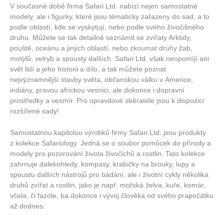
V současné době firma Safari Ltd. nabízí nejen samostatné
modely, ale i figurky, které jsou tématicky zařazeny do sad, a to
podle oblastí, kde se vyskytují, nebo podle svého živočišného
druhu. Můžete se tak detailně seznámit se zvířaty Arktidy,
pouště, oceánu a jiných oblastí, nebo zkoumat druhy žab,
motýlů, velryb a spousty dalších. Safari Ltd. však neopomíjí ani
svět lidí a jeho historii a dílo, a tak můžete poznat
nejvýznamnější stavby světa, občanskou válku v Americe,
indiány, pravou africkou vesnici, ale dokonce i dopravní
prostředky a vesmír. Pro opravdové sběratele jsou k dispozici
rozšířené sady!
Samostatnou kapitolou výrobků firmy Safari Ltd. jsou produkty
z kolekce Safariology. Jedná se o soubor pomůcek do přírody a
modely pro pozorování života živočichů a rostlin. Tato kolekce
zahrnuje dalekohledy, kompasy, krabičky na brouky, lupy a
spoustu dalších nástrojů pro bádání, ale i životní cykly několika
druhů zvířat a rostlin, jako je např. mořská želva, kuře, komár,
včela, či fazole, ba dokonce i vývoj člověka od svého prapočátku
až dodnes.