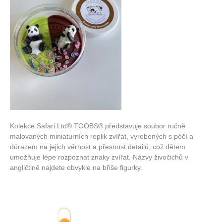
Kolekce Safari Ltd® TOOBS® představuje soubor ručně
malovaných miniaturních replik zvířat, vyrobených s péčí a
důrazem na jejich věrnost a přesnost detailů, což dětem
umožňuje lépe rozpoznat znaky zvířat. Názvy živočichů v
angličtině najdete obvykle na břiše figurky.