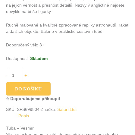
na jejich věrnost a přesnost detailů. Názvy v angličtině najdete
obvykle na břiše figurky.
Ručně malované a kvalitně zpracované repliky astronautů, raket
a dalších objektů. Baleno v praktické cestovní tubě.
Doporučený věk: 3+
Dostupnost:
Skladem
-
+
DO KOŠÍKU
⭐ Doporučujeme přikoupit
SKU:
SFS699804
Značka:
Safari Ltd.
Popis
Tuba – Vesmír
Stát se astronautem a letět do vesmíru je snem nejednoho